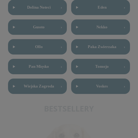
Dolina Noteci
›
Eden
›
Gussto
›
Nekko
›
Ollo
›
Paka Zwierzaka
›
Pan Mięsko
›
Tomojo
›
Wiejska Zagroda
›
Voskes
›
BESTSELLERY