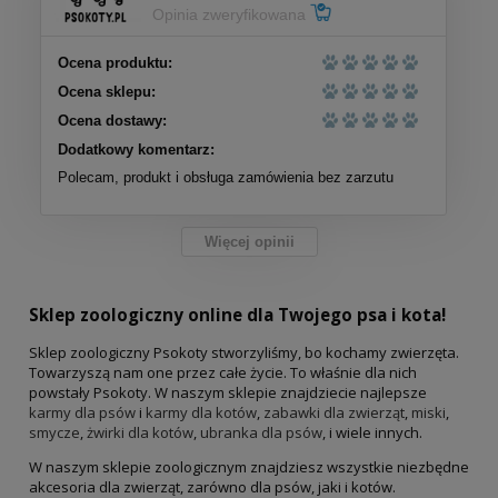
Opinia zweryfikowana
Ocena produktu:
Ocena sklepu:
Ocena dostawy:
Dodatkowy komentarz:
Gussto (świeża cielęcina i królik) saszetka
Polecam, produkt i obsługa zamówienia bez zarzutu
85g - mokra karma dla kotów
Więcej opinii
6,00 zł
do koszyka
Pan Mięsko Paluszki z królika 100g -
Sklep zoologiczny online dla Twojego psa i kota!
przysmak dla psa
Sklep zoologiczny Psokoty stworzyliśmy, bo kochamy zwierzęta.
Towarzyszą nam one przez całe życie. To właśnie dla nich
7,50 zł
powstały Psokoty. W naszym sklepie znajdziecie najlepsze
karmy dla psów
i
karmy dla kotów
,
zabawki dla zwierząt
,
miski
,
smycze
,
żwirki dla kotów
,
ubranka dla psów
, i wiele innych.
do koszyka
W naszym sklepie zoologicznym znajdziesz wszystkie niezbędne
akcesoria dla zwierząt, zarówno dla psów, jaki i kotów.