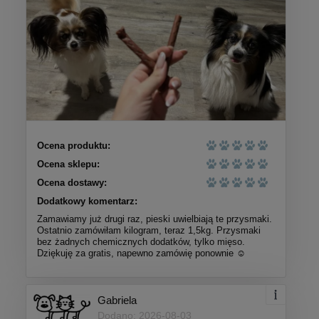
Eden Gourmet Kaczka i Śledź 2kg/10kg -
sucha karma dla psów
89,99 zł
Ocena produktu:
Ocena sklepu:
do koszyka
Wiejska Zagroda Przepiórka Kurczak 180g -
Ocena dostawy:
mokra karma dla kota
Dodatkowy komentarz:
Zamawiamy już drugi raz, pieski uwielbiają te przysmaki.
Ostatnio zamówiłam kilogram, teraz 1,5kg. Przysmaki
7,00 zł
bez żadnych chemicznych dodatków, tylko mięso.
Dziękuję za gratis, napewno zamówię ponownie ☺️
do koszyka
Gabriela
Dodano: 2026-08-03