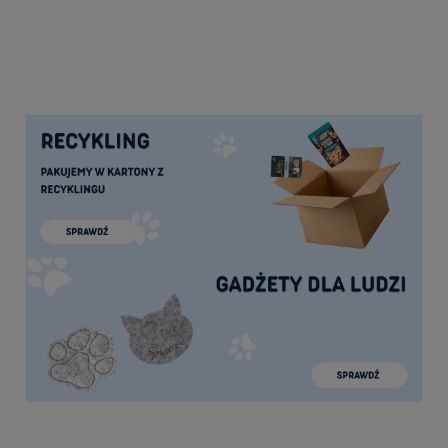
Najniższa cena:
23,00 zł
do koszyka
Animal Island saszetka Mono przepiórka
100g - mokra karma dla kota
6,50 zł
do koszyka
Bemo Koń by Siemię uśmiał 400g - mokra
karma dla psów