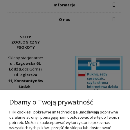
9,00 zł
Informacje
do koszyka
O nas
SKLEP
ZOOLOGICZNY
PSOKOTY
Sklepy stacjonarne:
ul. Rzgowska 62,
Łódź
(Łódź Górna);
ul. Zgierska
11, Konstantynów
Łódzki
;
ul. Tatrzańska
42/44, Łódź
(Łódź
Dbamy o Twoją prywatność
Widzew).
Pliki cookies i pokrewne im technologie umożliwiają poprawne
Godziny otwarcia:
działanie strony i pomagają nam dostosować ofertę do Twoich
Pan Mięsko Burgery z wołowiną 100g -
pn-pt 9:00-17:00
potrzeb. Możesz zaakceptować wykorzystanie przez nas
przysmak dla psa
wszystkich tych plików i przejść do sklepu lub dostosować