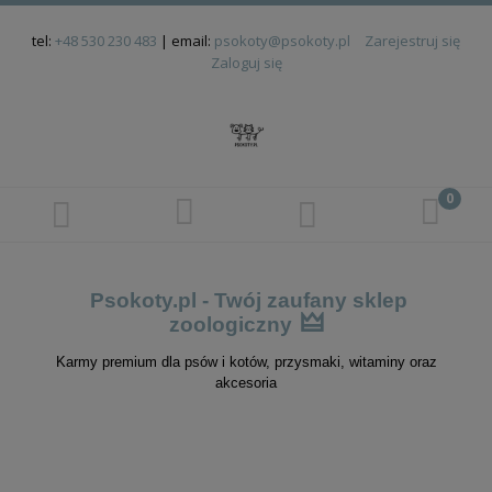
tel:
+48 530 230 483
| email:
psokoty@psokoty.pl
Zarejestruj się
Zaloguj się
Psokoty.pl - Twój zaufany sklep
🜲
zoologiczny
Karmy premium dla psów i kotów, przysmaki, witaminy oraz
akcesoria