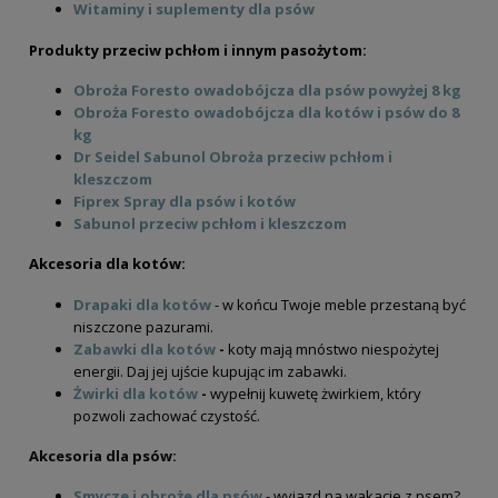
Witaminy i suplementy dla psów
Produkty przeciw pchłom i innym pasożytom:
Obroża Foresto owadobójcza dla psów powyżej 8 kg
Obroża Foresto owadobójcza dla kotów i psów do 8
kg
Dr Seidel Sabunol Obroża przeciw pchłom i
kleszczom
Fiprex Spray dla psów i kotów
Paka Zwierzaka Kurczak S 400g/1,6kg -
Sabunol przeciw pchłom i kleszczom
sucha karma dla kotów dorosłych
Akcesoria dla kotów:
16,50 zł
Drapaki dla kotów
- w końcu Twoje meble przestaną być
niszczone pazurami.
do koszyka
Zabawki dla kotów
-
koty mają mnóstwo niespożytej
Nekko Przysmak Patyczki jagnięce z ryżem
energii. Daj jej ujście kupując im zabawki.
miękkie 500g
Żwirki dla kotów
-
wypełnij kuwetę żwirkiem, który
pozwoli zachować czystość.
25,00 zł
Akcesoria dla psów:
Cena regularna:
30,00 zł
Najniższa cena:
30,00 zł
S
mycze i obroże dla psów
- wyjazd na wakacje z psem?