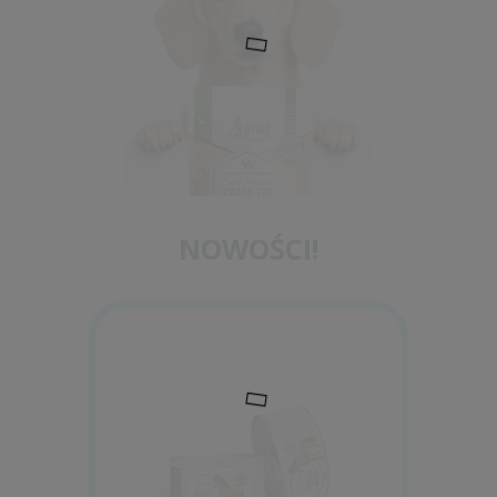
NOWOŚCI!
Bemo Cold Grass Fed Lamb 1kg/3kg -
półwilgotna karma dla psa
28,80 zł
Cena regularna:
32,00 zł
Najniższa cena:
32,00 zł
do koszyka