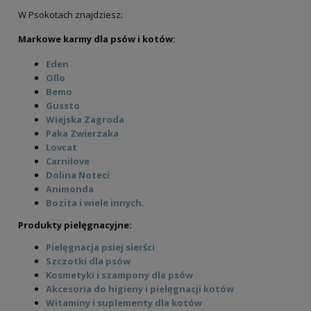
W Psokotach znajdziesz:
Markowe karmy dla psów i kotów:
Eden
Ollo
Bemo
Gussto
Ollo Pure Jeleń puszka 400g/850g - mokra
Wiejska Zagroda
karma dla psa
Paka Zwierzaka
Lovcat
Carnilove
15,00 zł
Dolina Noteci
Animonda
do koszyka
Bozita
i wiele innych.
Alpha Spirit Beef Stew 280g - mokra karma
dla psa
Produkty pielęgnacyjne:
Pielęgnacja psiej sierści
13,00 zł
Szczotki dla psów
Kosmetyki i szampony dla psów
do koszyka
Akcesoria do higieny i pielęgnacji kotów
Witaminy i suplementy dla kotów