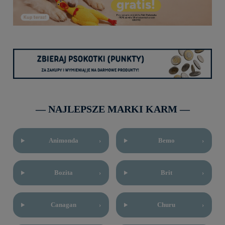
― NAJLEPSZE MARKI KARM ―
Animonda
›
Bemo
›
Bozita
›
Brit
›
Canagan
›
Churu
›