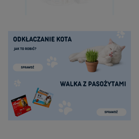
Bemo Mono Konina 200g - mokra karma
dla kotów
9,50 zł
do koszyka
Bemo Kitten Cielęcina z perliczką 500g -
sucha karma dla kociąt
20,70 zł
Cena regularna:
23,00 zł