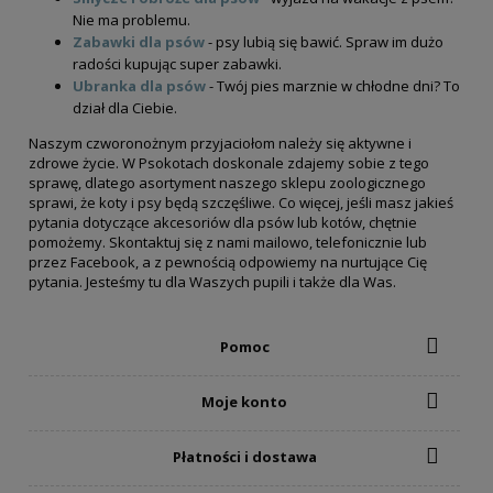
Nie ma problemu.
do koszyka
Zabawki dla psów
- psy lubią się bawić. Spraw im dużo
radości kupując super zabawki.
Ubranka dla psów
- Twój pies marznie w chłodne dni? To
dział dla Ciebie.
Naszym czworonożnym przyjaciołom należy się aktywne i
zdrowe życie. W Psokotach doskonale zdajemy sobie z tego
sprawę, dlatego asortyment naszego sklepu zoologicznego
sprawi, że koty i psy będą szczęśliwe. Co więcej, jeśli masz jakieś
pytania dotyczące akcesoriów dla psów lub kotów, chętnie
pomożemy. Skontaktuj się z nami mailowo, telefonicznie lub
przez Facebook, a z pewnością odpowiemy na nurtujące Cię
pytania. Jesteśmy tu dla Waszych pupili i także dla Was.
Pomoc
Moje konto
Pan Mięsko Filety z Kurczaka z warzywami
100g - przysmak dla kota
Płatności i dostawa