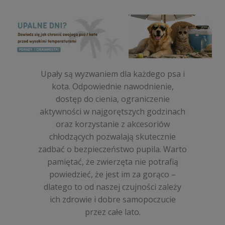
Bemo Mono Kangur 200g - mokra karma
dla kotów
9,50 zł
do koszyka
Upały są wyzwaniem dla każdego psa i
kota. Odpowiednie nawodnienie,
Gussto (świeża koza) saszetka 85g - mokra
dostęp do cienia, ograniczenie
karma dla kotów
aktywności w najgorętszych godzinach
oraz korzystanie z akcesoriów
6,00 zł
chłodzących pozwalają skutecznie
zadbać o bezpieczeństwo pupila. Warto
do koszyka
pamiętać, że zwierzęta nie potrafią
powiedzieć, że jest im za gorąco –
dlatego to od naszej czujności zależy
ich zdrowie i dobre samopoczucie
przez całe lato.