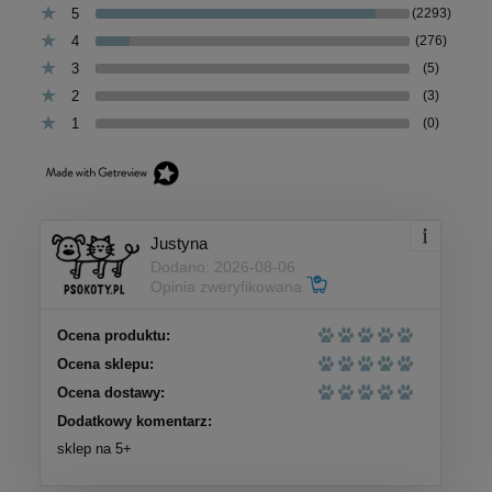
5
(2293)
4
(276)
3
(5)
2
(3)
1
(0)
Justyna
Dodano: 2026-08-06
Opinia zweryfikowana
Ocena produktu:
Ocena sklepu:
Ocena dostawy:
Dodatkowy komentarz:
sklep na 5+