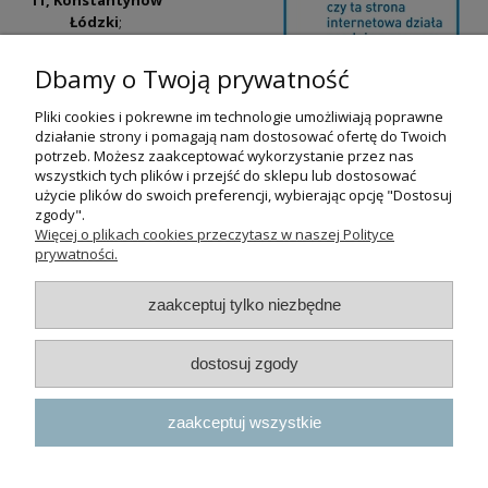
Łódzki
;
ul. Tatrzańska
42/44, Łódź
(Łódź
Dbamy o Twoją prywatność
Widzew).
Pliki cookies i pokrewne im technologie umożliwiają poprawne
Godziny otwarcia:
działanie strony i pomagają nam dostosować ofertę do Twoich
pn-pt 9:00-17:00
potrzeb. Możesz zaakceptować wykorzystanie przez nas
wszystkich tych plików i przejść do sklepu lub dostosować
+48 530 230 483
użycie plików do swoich preferencji, wybierając opcję "Dostosuj
psokoty@psokoty.pl
zgody".
Więcej o plikach cookies przeczytasz w naszej Polityce
prywatności.
pokaż pełną wersję strony
zaakceptuj tylko niezbędne
Sklep internetowy Shoper.pl
dostosuj zgody
zaakceptuj wszystkie