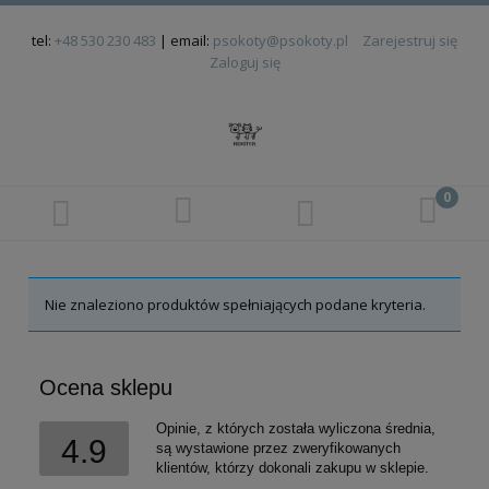
tel:
+48 530 230 483
| email:
psokoty@psokoty.pl
Zarejestruj się
Zaloguj się
Nie znaleziono produktów spełniających podane kryteria.
Ocena sklepu
Opinie, z których została wyliczona średnia,
4.9
są wystawione przez zweryfikowanych
klientów, którzy dokonali zakupu w sklepie.