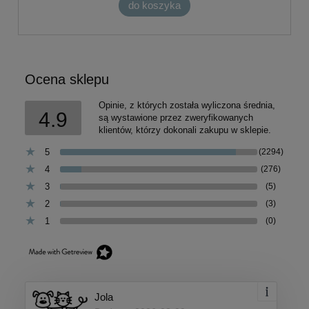
do koszyka
Ocena sklepu
Opinie, z których została wyliczona średnia,
4.9
są wystawione przez zweryfikowanych
klientów, którzy dokonali zakupu w sklepie.
5
(2294)
4
(276)
3
(5)
2
(3)
1
(0)
Jola