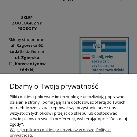
SKLEP
ZOOLOGICZNY
PSOKOTY
Sklepy stacjonarne:
ul. Rzgowska 62,
Łódź
(Łódź Górna);
ul. Zgierska
11, Konstantynów
Łódzki
;
ul. Tatrzańska
42/44, Łódź
(Łódź
Dbamy o Twoją prywatność
Widzew).
Pliki cookies i pokrewne im technologie umożliwiają poprawne
Godziny otwarcia:
działanie strony i pomagają nam dostosować ofertę do Twoich
pn-pt 9:00-17:00
potrzeb. Możesz zaakceptować wykorzystanie przez nas
wszystkich tych plików i przejść do sklepu lub dostosować
+48 530 230 483
użycie plików do swoich preferencji, wybierając opcję "Dostosuj
psokoty@psokoty.pl
zgody".
Więcej o plikach cookies przeczytasz w naszej Polityce
prywatności.
pokaż pełną wersję strony