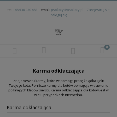
tel:
+48 530 230 483
| email:
psokoty@psokoty.pl
Zarejestruj się
Zaloguj się
Karma odkłaczająca
Znajdziesz tu karmy, które wspomogą pracę żołądka i jelit
Twojego kota. Poniższe karmy dla kotów pomagają w trawieniu
połkniętych kłębów sierści. Karma odkłaczająca dla kotów jest w
wielu przypadkach niezbędna.
Karma odkłaczająca