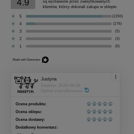
4.9
są wystawione przez zweryfikowanych
klientów, którzy dokonali zakupu w sklepie.
5
(2293)
4
(276)
3
(5)
2
(3)
1
(0)
Justyna
Dodano: 2026-08-06
Opinia zweryfikowana
Ocena produktu:
Ocena sklepu:
Ocena dostawy:
Dodatkowy komentarz: