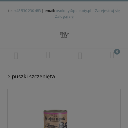
tel:
+48 530 230 483
| email:
psokoty@psokoty.pl
Zarejestruj się
Zaloguj się
> puszki szczenięta