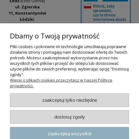
Łódź
(Łódź Górna);
ul. Zgierska
11, Konstantynów
Łódzki
;
ul. Tatrzańska
42/44, Łódź
(Łódź
Dbamy o Twoją prywatność
Widzew).
Pliki cookies i pokrewne im technologie umożliwiają poprawne
Godziny otwarcia:
działanie strony i pomagają nam dostosować ofertę do Twoich
pn-pt 9:00-17:00
potrzeb. Możesz zaakceptować wykorzystanie przez nas
wszystkich tych plików i przejść do sklepu lub dostosować
+48 530 230 483
użycie plików do swoich preferencji, wybierając opcję "Dostosuj
psokoty@psokoty.pl
zgody".
Więcej o plikach cookies przeczytasz w naszej Polityce
prywatności.
pokaż pełną wersję strony
zaakceptuj tylko niezbędne
Sklep internetowy Shoper.pl
dostosuj zgody
zaakceptuj wszystkie