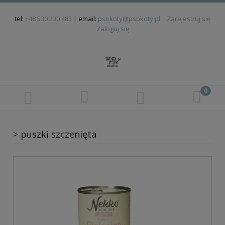
tel:
+48 530 230 483
| email:
psokoty@psokoty.pl
Zarejestruj się
Zaloguj się
> puszki szczenięta