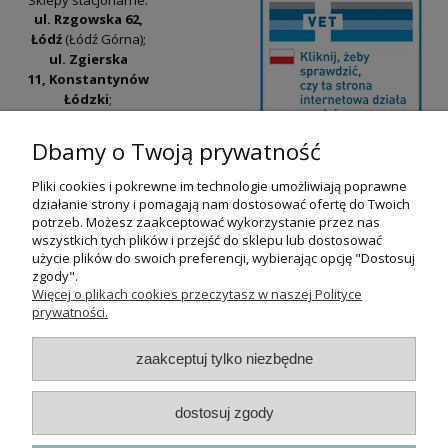
ul. Rzgowska 62,
Łódź
(Łódź Górna);
ul. Zgierska
11, Konstantynów
Łódzki
;
ul. Tatrzańska
42/44, Łódź
(Łódź
Dbamy o Twoją prywatność
Widzew).
Pliki cookies i pokrewne im technologie umożliwiają poprawne
Godziny otwarcia:
działanie strony i pomagają nam dostosować ofertę do Twoich
pn-pt 9:00-17:00
potrzeb. Możesz zaakceptować wykorzystanie przez nas
wszystkich tych plików i przejść do sklepu lub dostosować
+48 530 230 483
użycie plików do swoich preferencji, wybierając opcję "Dostosuj
psokoty@psokoty.pl
zgody".
Więcej o plikach cookies przeczytasz w naszej Polityce
prywatności.
pokaż pełną wersję strony
zaakceptuj tylko niezbędne
Sklep internetowy Shoper.pl
dostosuj zgody