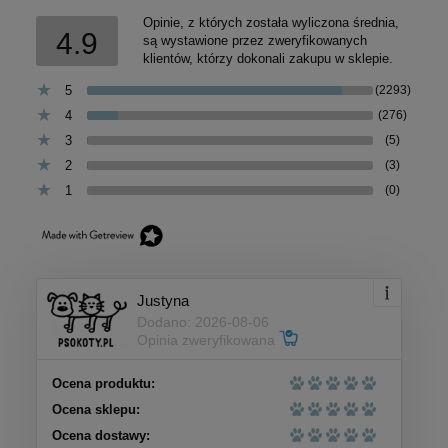
Opinie, z których została wyliczona średnia,
4.9
są wystawione przez zweryfikowanych
klientów, którzy dokonali zakupu w sklepie.
5
(2293)
4
(276)
3
(5)
2
(3)
1
(0)
Justyna
Dodano: 2026-08-06
Opinia zweryfikowana
Ocena produktu:
Ocena sklepu:
Ocena dostawy: