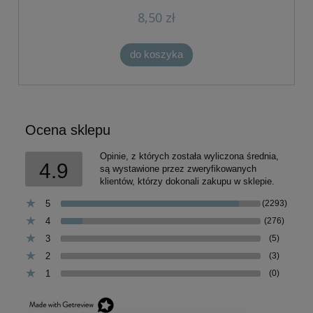
8,50 zł
do koszyka
Ocena sklepu
Opinie, z których została wyliczona średnia,
4.9
są wystawione przez zweryfikowanych
klientów, którzy dokonali zakupu w sklepie.
5
(2293)
4
(276)
3
(5)
2
(3)
1
(0)