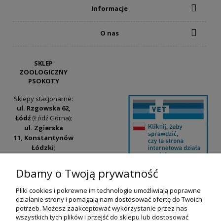
Informacje
O nas
SKLEP
ZOOLOGICZNY
PSOKOTY
Sklepy stacjonarne:
ul. Rzgowska 62,
Łódź
(Łódź Górna);
ul. Zgierska
11, Konstantynów
Łódzki
;
ul. Tatrzańska
42/44, Łódź
(Łódź
Dbamy o Twoją prywatność
Widzew).
Pliki cookies i pokrewne im technologie umożliwiają poprawne
Godziny otwarcia:
działanie strony i pomagają nam dostosować ofertę do Twoich
pn-pt 9:00-17:00
potrzeb. Możesz zaakceptować wykorzystanie przez nas
wszystkich tych plików i przejść do sklepu lub dostosować