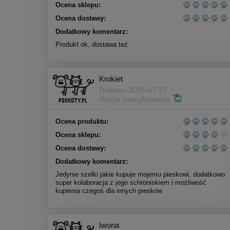
Ocena sklepu:
Nekko Przysmak dla psów
Ocena dostawy:
Filet z kaczki miękki 500g
Dodatkowy komentarz:
Produkt ok, dostawa też
28,00 zł
Cena regularna:
31,00 zł
Najniższa cena:
31,00 zł
Krokiet
Dodano: 2026-07-27
do koszyka
Opinia zweryfikowana
Ocena produktu:
Ocena sklepu:
Ocena dostawy:
Dodatkowy komentarz:
Jedynie szelki jakie kupuje mojemu pieskowi, dodatkowo
super kolaboracja z jego schroniskiem i możliwość
kupienia czegoś dla innych piesków
Iwona