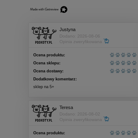
5,00 zł
Cena regularna:
6,00 zł
Najniższa cena:
6,99 zł
Justyna
do koszyka
Dodano: 2026-08-06
Opinia zweryfikowana
Ocena produktu:
Ocena sklepu:
Ocena dostawy:
Dodatkowy komentarz:
sklep na 5+
Teresa
Dodano: 2026-08-02
Opinia zweryfikowana
Ocena produktu: