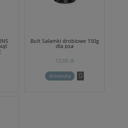
OINS
Bult Salamki drobiowe 150g
iąt
dla psa
g
12,00 zł
do koszyka