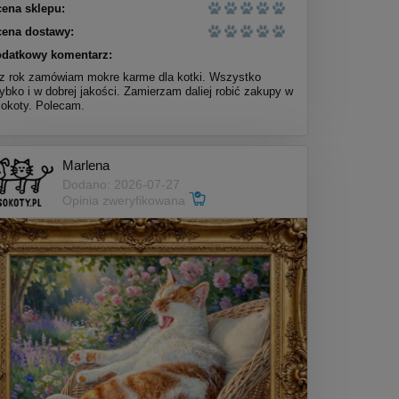
ena sklepu:
ena dostawy:
datkowy komentarz:
z rok zamówiam mokre karme dla kotki. Wszystko
ybko i w dobrej jakości. Zamierzam daliej robić zakupy w
okoty. Polecam.
Marlena
Dodano: 2026-07-27
Opinia zweryfikowana