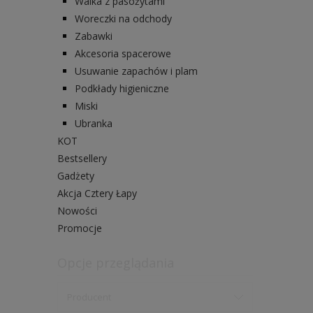
Walka z pasożytami
Woreczki na odchody
Zabawki
Akcesoria spacerowe
Usuwanie zapachów i plam
Podkłady higieniczne
Miski
Ubranka
KOT
Bestsellery
Gadżety
Akcja Cztery Łapy
Nowości
Promocje
Opcje przeglądania
Producent