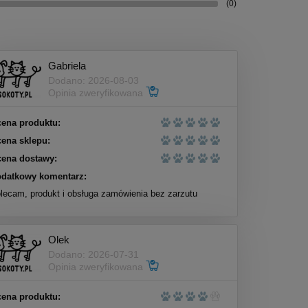
(0)
Gabriela
Dodano: 2026-08-03
Opinia zweryfikowana
ena produktu:
ena sklepu:
ena dostawy:
datkowy komentarz:
lecam, produkt i obsługa zamówienia bez zarzutu
Olek
Dodano: 2026-07-31
Opinia zweryfikowana
ena produktu: