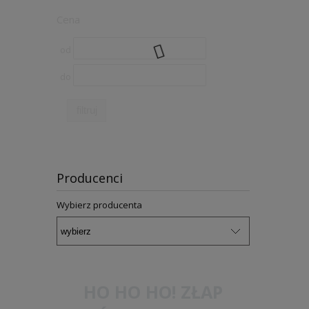
Cena
od
do
filtruj
Producenci
Wybierz producenta
HO HO HO! ZŁAP