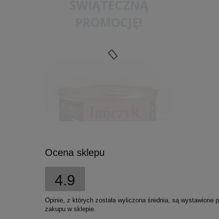
ŚWIĄTECZNĄ
PROMOCJĘ!
Ocena sklepu
4.9
Nekko Supreme sos kot
Opinie, z których została wyliczona średnia, są wystawione 
tuńczyk krab 80g
zakupu w sklepie.