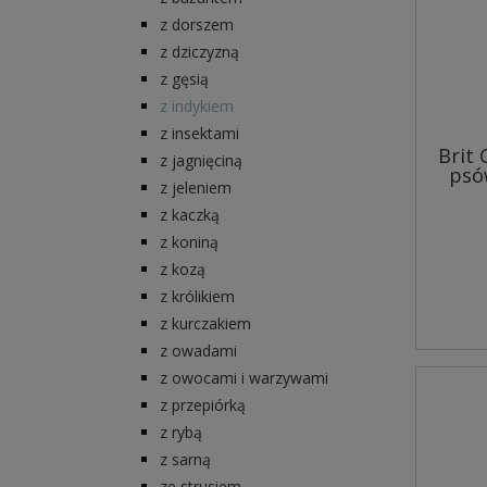
z dorszem
z dziczyzną
z gęsią
z indykiem
z insektami
Brit
z jagnięciną
psó
z jeleniem
z kaczką
z koniną
z kozą
z królikiem
z kurczakiem
z owadami
z owocami i warzywami
z przepiórką
z rybą
z sarną
ze strusiem