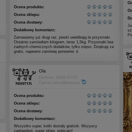
Oc
Ocena produktu:
Oc
Ocena sklepu:
Do
Ocena dostawy:
Ju
Dodatkowy komentarz:
sz
Ps
Zamawiamy już drugi raz, pieski uwielbiają te przysmaki.
Ostatnio zamówiłam kilogram, teraz 1,5kg. Przysmaki bez
żadnych chemicznych dodatków, tylko mięso. Dziękuję za
gratis, napewno zamówię ponownie ☺️
Ola
Dodano: 2026-07-27
Opinia zweryfikowana
Ocena produktu:
Ocena sklepu:
Ocena dostawy:
Dodatkowy komentarz:
Wszystko super, kotki dostały gratisik. Wszyscy
zadowoleni, super sklep, polecam!