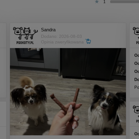
1
Sandra
Dodano: 2026-08-03
Opinia zweryfikowana
Oc
Oc
Oc
Do
Po
Oc