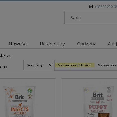
tel:
+48 530 230 4
Nowości
Bestsellery
Gadżety
Akc
ndykiem
Sortuj wg:
Nazwa produktu A-Z
Nazwa prod
iem