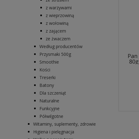
z warzywami
z wieprzowiną
z wołowiną
z zającem
ze żwaczem
Według producentów
Przysmaki 500g
Pan 
80g
Smoothie
Kości
Treserki
Batony
Dla szczeniąt
Naturalne
Funkcyjne
Półwilgotne
Witaminy, suplementy, zdrowie
Higiena i pielęgnacja