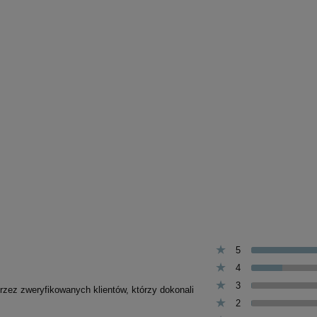
5
4
3
przez zweryfikowanych klientów, którzy dokonali
2