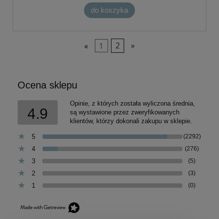
do koszyka
«
1
2
»
Ocena sklepu
Opinie, z których została wyliczona średnia,
4.9
są wystawione przez zweryfikowanych
klientów, którzy dokonali zakupu w sklepie.
5
(2292)
4
(276)
3
(5)
2
(3)
1
(0)