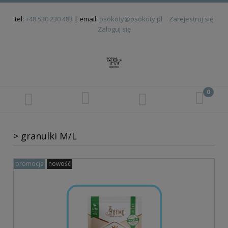
tel:
+48 530 230 483
| email:
psokoty@psokoty.pl
Zarejestruj się
Zaloguj się
> granulki M/L
promocja
nowość