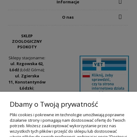
Informacje
O nas
SKLEP
ZOOLOGICZNY
PSOKOTY
Sklepy stacjonarne:
ul. Rzgowska 62,
Łódź
(Łódź Górna);
ul. Zgierska
11, Konstantynów
Łódzki
;
ul. Tatrzańska
42/44, Łódź
(Łódź
Dbamy o Twoją prywatność
Widzew).
Pliki cookies i pokrewne im technologie umożliwiają poprawne
Godziny otwarcia:
działanie strony i pomagają nam dostosować ofertę do Twoich
pn-pt 9:00-17:00
potrzeb. Możesz zaakceptować wykorzystanie przez nas
wszystkich tych plików i przejść do sklepu lub dostosować
+48 530 230 483
użycie plików do swoich preferencji, wybierając opcję "Dostosuj