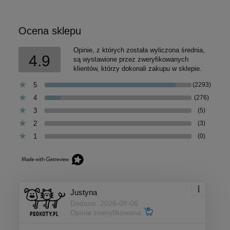
Ocena sklepu
Opinie, z których została wyliczona średnia,
4.9
są wystawione przez zweryfikowanych
klientów, którzy dokonali zakupu w sklepie.
5
(2293)
4
(276)
3
(5)
2
(3)
1
(0)
Justyna
Dodano: 2026-08-06
Opinia zweryfikowana