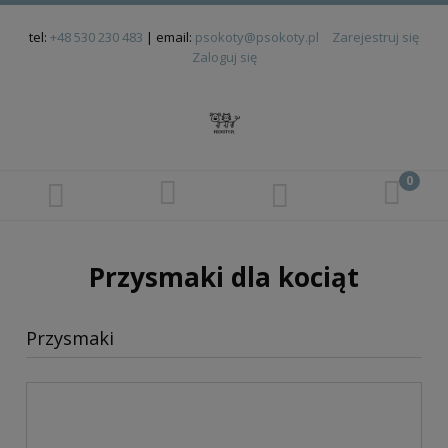
tel:
+48 530 230 483
| email:
psokoty@psokoty.pl
Zarejestruj się
Zaloguj się
Przysmaki dla kociąt
Przysmaki