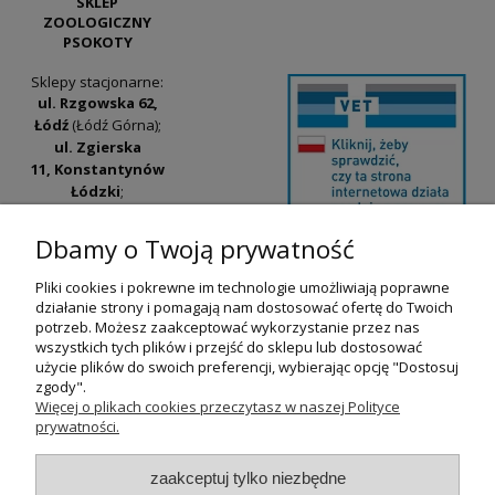
SKLEP
ZOOLOGICZNY
PSOKOTY
Sklepy stacjonarne:
ul. Rzgowska 62,
Łódź
(Łódź Górna);
ul. Zgierska
11, Konstantynów
Łódzki
;
ul. Tatrzańska
42/44, Łódź
(Łódź
Dbamy o Twoją prywatność
Widzew).
Pliki cookies i pokrewne im technologie umożliwiają poprawne
Godziny otwarcia:
działanie strony i pomagają nam dostosować ofertę do Twoich
pn-pt 9:00-17:00
potrzeb. Możesz zaakceptować wykorzystanie przez nas
wszystkich tych plików i przejść do sklepu lub dostosować
+48 530 230 483
użycie plików do swoich preferencji, wybierając opcję "Dostosuj
psokoty@psokoty.pl
zgody".
Więcej o plikach cookies przeczytasz w naszej Polityce
prywatności.
pokaż pełną wersję strony
zaakceptuj tylko niezbędne
Sklep internetowy Shoper.pl