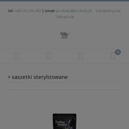
tel:
+48 530 230 483
| email:
psokoty@psokoty.pl
Zarejestruj się
Zaloguj się
> saszetki sterylizowane