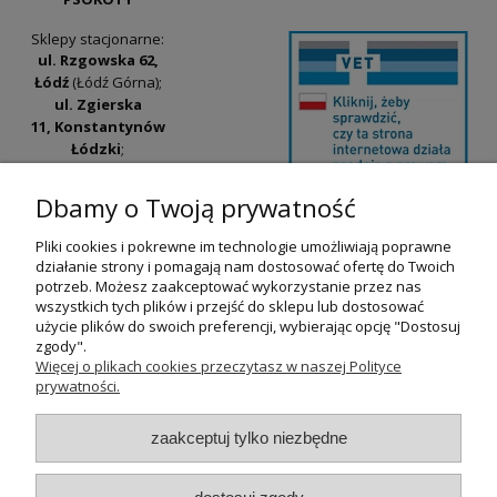
Sklepy stacjonarne:
ul. Rzgowska 62,
Łódź
(Łódź Górna);
ul. Zgierska
11, Konstantynów
Łódzki
;
ul. Tatrzańska
42/44, Łódź
(Łódź
Dbamy o Twoją prywatność
Widzew).
Pliki cookies i pokrewne im technologie umożliwiają poprawne
Godziny otwarcia:
działanie strony i pomagają nam dostosować ofertę do Twoich
pn-pt 9:00-17:00
potrzeb. Możesz zaakceptować wykorzystanie przez nas
wszystkich tych plików i przejść do sklepu lub dostosować
+48 530 230 483
użycie plików do swoich preferencji, wybierając opcję "Dostosuj
psokoty@psokoty.pl
zgody".
Więcej o plikach cookies przeczytasz w naszej Polityce
prywatności.
pokaż pełną wersję strony
zaakceptuj tylko niezbędne
Sklep internetowy Shoper.pl