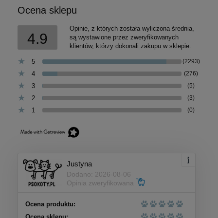
Ocena sklepu
Opinie, z których została wyliczona średnia,
4.9
są wystawione przez zweryfikowanych
klientów, którzy dokonali zakupu w sklepie.
5
(2293)
4
(276)
3
(5)
2
(3)
1
(0)
Justyna
Dodano: 2026-08-06
Opinia zweryfikowana
Ocena produktu:
Ocena sklepu: