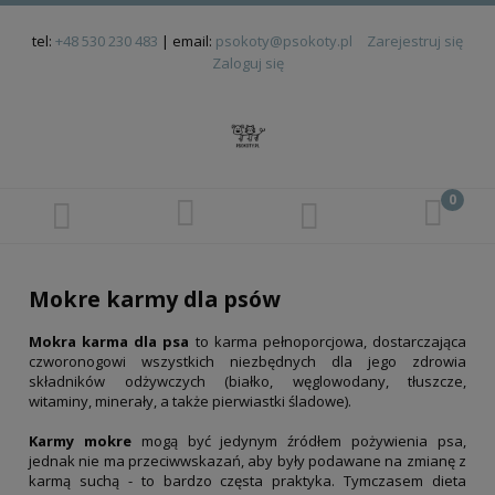
tel:
+48 530 230 483
| email:
psokoty@psokoty.pl
Zarejestruj się
Zaloguj się
Mokre karmy dla psów
Mokra karma dla psa
to karma pełnoporcjowa, dostarczająca
czworonogowi wszystkich niezbędnych dla jego zdrowia
składników odżywczych (białko, węglowodany, tłuszcze,
witaminy, minerały, a także pierwiastki śladowe).
Karmy mokre
mogą być jedynym źródłem pożywienia psa,
jednak nie ma przeciwwskazań, aby były podawane na zmianę z
karmą suchą - to bardzo częsta praktyka. Tymczasem dieta