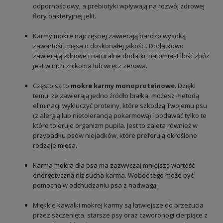
odpornościowy, a prebiotyki wpływają na rozwój zdrowej
flory bakteryjnej jelit.
Karmy mokre najczęściej zawierają bardzo wysoką
zawartość mięsa o doskonałej jakości. Dodatkowo
zawierają zdrowe i naturalne dodatki, natomiast ilość zbóż
jest w nich znikoma lub wręcz zerowa.
Często są to
mokre
karmy monoproteinowe
. Dzięki
temu, że zawierają jedno źródło białka, możesz metodą
eliminacji wykluczyć proteiny, które szkodzą Twojemu psu
(z alergią lub nietolerancją pokarmową) i podawać tylko te
które toleruje organizm pupila. Jest to zaleta również w
przypadku psów niejadków, które preferują określone
rodzaje mięsa.
Karma mokra dla psa ma zazwyczaj mniejszą wartość
energetyczną niż sucha karma. Wobec tego może być
pomocna w odchudzaniu psa z nadwagą.
Miękkie kawałki mokrej karmy są łatwiejsze do przeżucia
przez szczenięta, starsze psy oraz czworonogi cierpiące z