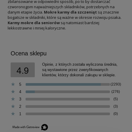
zbilansowane w odpowiedni sposób, po to by dostarczać
czworonogom najważniejszych składników, potrzebnych na
danym etapie życia.
Mokre karmy dla szczeniąt
są znacznie
bogatsze w składniki, które są ważne w okresie rozwoju psiaka.
Karmy mokre dla seniorów
są natomiast bardziej
lekkostrawne i mniej kaloryczne.
Ocena sklepu
Opinie, z których została wyliczona średnia,
4.9
są wystawione przez zweryfikowanych
klientów, którzy dokonali zakupu w sklepie.
5
(2293)
4
(276)
3
(5)
2
(3)
1
(0)