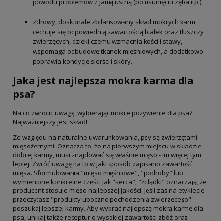
powodu problemów z jamą ustną (po usunięciu zęba itp.).
Zdrowy, doskonale zbilansowany skład mokrych karm,
cechuje się odpowiednią zawartością białek oraz tłuszczy
zwierzęcych, dzięki czemu wzmacnia kości i stawy,
wspomaga odbudowę tkanek mięśniowych, a dodatkowo
poprawia kondycję sierści i skóry.
Jaka jest najlepsza mokra karma dla
psa?
Na co zwrócić uwagę, wybierając mokre pożywienie dla psa?
Najważniejszy jest skład!
Ze względu na naturalne uwarunkowania, psy są zwierzętami
mięsożernymi. Oznacza to, że na pierwszym miejscu w składzie
dobrej karmy, musi znajdować się właśnie mięso - im więcej tym
lepiej. Zwróć uwagę na to w jaki sposób zapisano zawartość
mięsa. Sformułowania "mięso mięśniowe", "podroby" lub
wymienione konkretne części jak "serca", "żołądki" oznaczają, że
producent stosuje mięso najlepszej jakości. Jeśli zaś na etykiecie
przeczytasz "produkty uboczne pochodzenia zwierzęcego" -
poszukaj lepszej karmy. Aby wybrać najlepszą mokrą karmę dla
psa, unikaj także receptur o wysokiej zawartości zbóż oraz