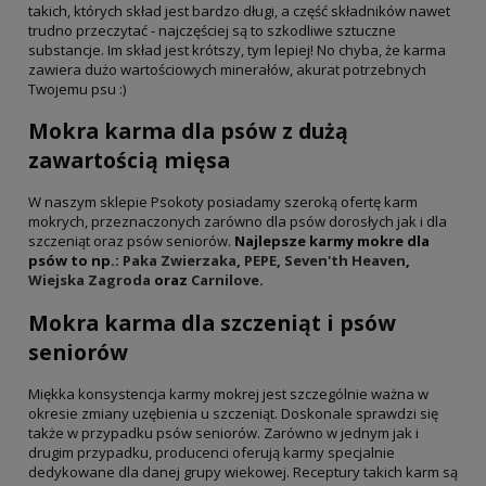
takich, których skład jest bardzo długi, a część składników nawet
trudno przeczytać - najczęściej są to szkodliwe sztuczne
substancje. Im skład jest krótszy, tym lepiej! No chyba, że karma
zawiera dużo wartościowych minerałów, akurat potrzebnych
Twojemu psu :)
Mokra karma dla psów z dużą
zawartością mięsa
W naszym sklepie Psokoty posiadamy szeroką ofertę karm
mokrych, przeznaczonych zarówno dla psów dorosłych jak i dla
szczeniąt oraz psów seniorów.
Najlepsze karmy mokre dla
psów to np.:
Paka Zwierzaka
,
PEPE
,
Seven'th Heaven
,
Wiejska Zagroda
oraz
Carnilove
.
Mokra karma dla szczeniąt i psów
seniorów
Miękka konsystencja karmy mokrej jest szczególnie ważna w
okresie zmiany uzębienia u szczeniąt. Doskonale sprawdzi się
także w przypadku psów seniorów. Zarówno w jednym jak i
drugim przypadku, producenci oferują karmy specjalnie
dedykowane dla danej grupy wiekowej. Receptury takich karm są