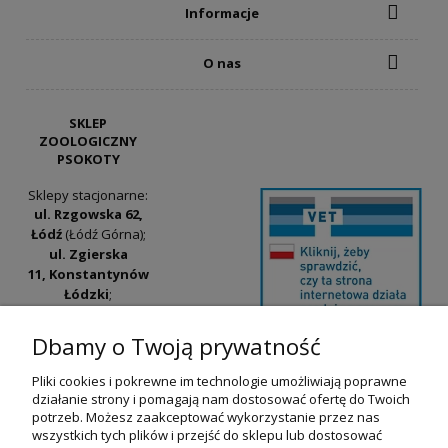
Informacje
O nas
SKLEP
ZOOLOGICZNY
PSOKOTY
Sklepy stacjonarne:
ul. Rzgowska 62,
Łódź
(Łódź Górna);
ul. Zgierska
11, Konstantynów
Łódzki
;
ul. Tatrzańska
42/44, Łódź
(Łódź
Dbamy o Twoją prywatność
Widzew).
Pliki cookies i pokrewne im technologie umożliwiają poprawne
Godziny otwarcia:
działanie strony i pomagają nam dostosować ofertę do Twoich
pn-pt 9:00-17:00
potrzeb. Możesz zaakceptować wykorzystanie przez nas
wszystkich tych plików i przejść do sklepu lub dostosować
+48 530 230 483