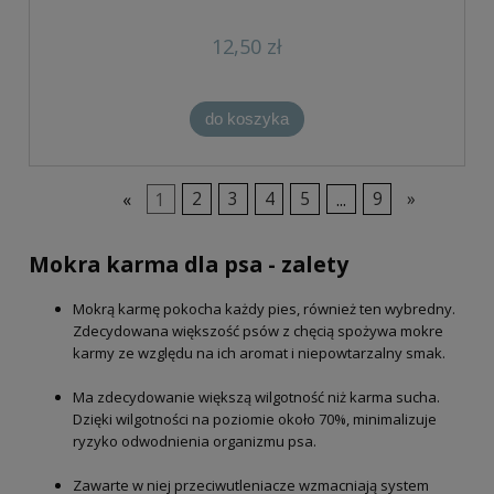
12,50 zł
do koszyka
«
1
2
3
4
5
...
9
»
Mokra karma dla psa - zalety
Mokrą karmę pokocha każdy pies, również ten wybredny.
Zdecydowana większość psów z chęcią spożywa mokre
karmy ze względu na ich aromat i niepowtarzalny smak.
Ma zdecydowanie większą wilgotność niż karma sucha.
Dzięki wilgotności na poziomie około 70%, minimalizuje
ryzyko odwodnienia organizmu psa.
Zawarte w niej przeciwutleniacze wzmacniają system