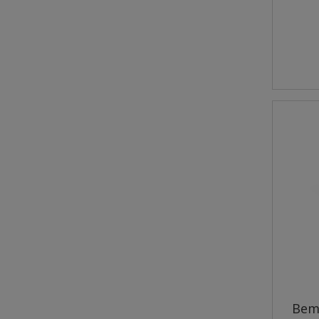
Bemo PUPPY JUNIOR
Jagnięcina Sensitive M/L | 1kg
- sucha karma dla szczeniąt
27,00 zł
Cena regularna:
30,00 zł
Najniższa cena:
30,00 zł
do koszyka
Bem