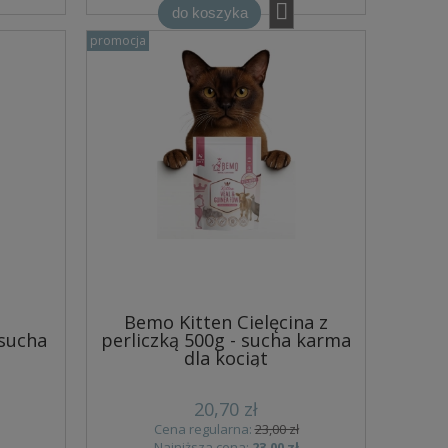
do koszyka
promocja
Bemo Kitten Cielęcina z
 sucha
perliczką 500g - sucha karma
dla kociąt
20,70 zł
Cena regularna:
23,00 zł
Najniższa cena:
23,00 zł