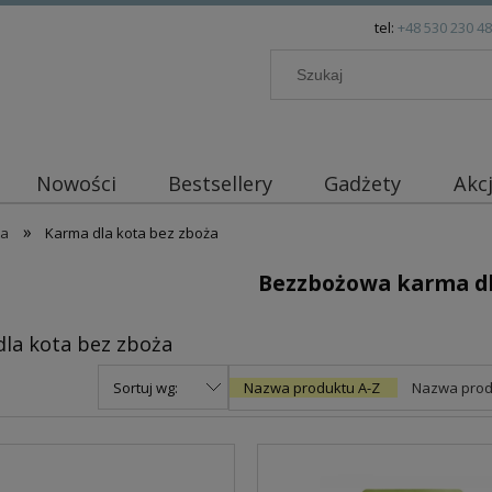
tel:
+48 530 230 4
Nowości
Bestsellery
Gadżety
Akc
»
ta
Karma dla kota bez zboża
Bezzbożowa karma dl
la kota bez zboża
Sortuj wg:
Nazwa produktu A-Z
Nazwa prod