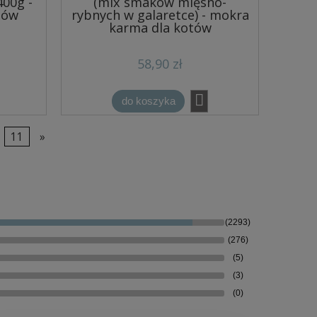
400g -
(mix smaków mięsno-
tów
rybnych w galaretce) - mokra
karma dla kotów
58,90 zł
do koszyka
11
»
(2293)
(276)
(5)
(3)
(0)