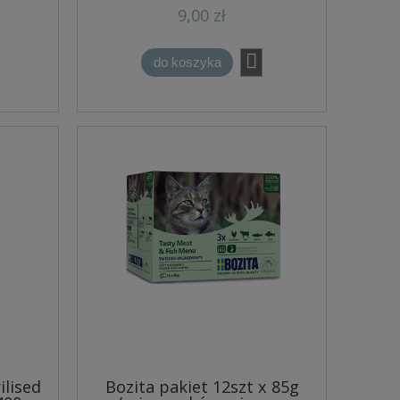
9,00 zł
do koszyka
ilised
Bozita pakiet 12szt x 85g