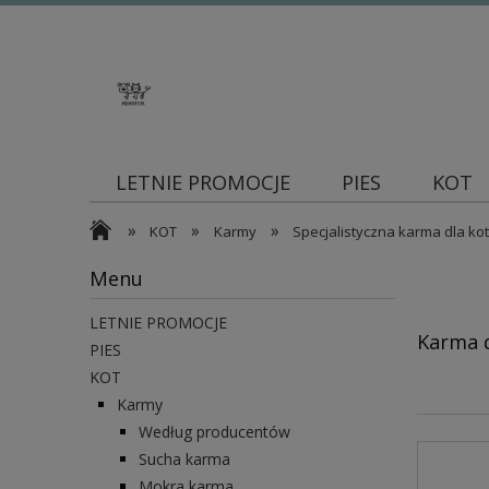
LETNIE PROMOCJE
PIES
KOT
»
»
»
Blog
KOT
Karmy
Specjalistyczna karma dla ko
Menu
LETNIE PROMOCJE
Karma d
PIES
KOT
Karmy
Według producentów
Sucha karma
Mokra karma