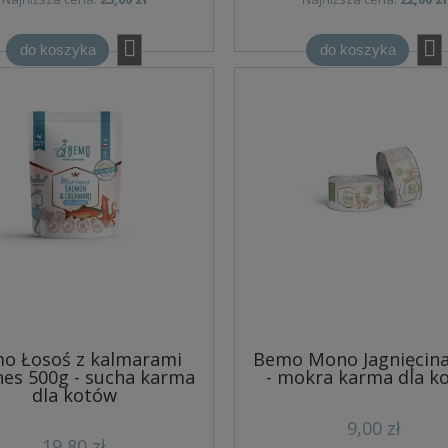
do koszyka
do koszyka
o Łosoś z kalmarami
Bemo Mono Jagnięcina
es 500g - sucha karma
- mokra karma dla k
dla kotów
9,00 zł
19,80 zł