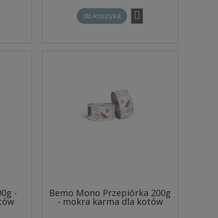
do koszyka
0g -
Bemo Mono Przepiórka 200g
tów
- mokra karma dla kotów