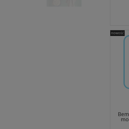
nowość
Nekko Przysmak Pies
sandwich paski kurczak ryba
80g
7,00 zł
Cena regularna:
9,00 zł
Najniższa cena:
9,00 zł
do koszyka
Bem
mo