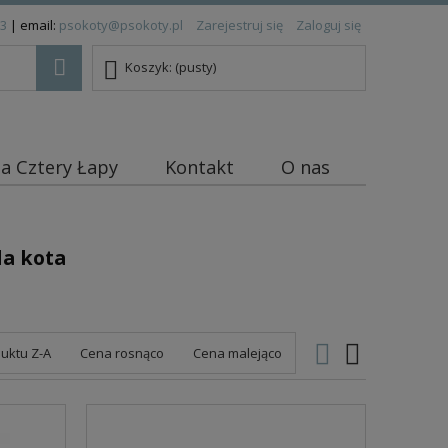
83
| email:
psokoty@psokoty.pl
Zarejestruj się
Zaloguj się
Koszyk:
(pusty)
ja Cztery Łapy
Kontakt
O nas
a kota
uktu Z-A
Cena rosnąco
Cena malejąco