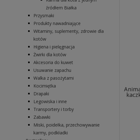
źródłem Białka
Przysmaki
Produkty nawadniające
Witaminy, suplementy, zdrowie dla
kotów
Higiena i pielęgnacja
Żwirki dla kotów
Akcesoria do kuwet
Usuwanie zapachu
Walka z pasożytami
Kocimiętka
Anima
Drapaki
kacz
Legowiska i inne
Transportery i torby
Zabawki
Miski, poidełka, przechowywanie
karmy, podkładki