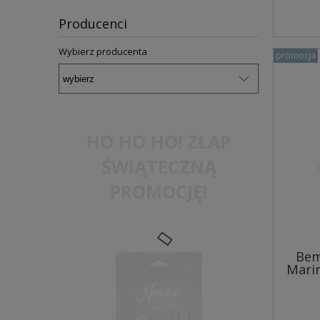
Producenci
Wybierz producenta
promocja
HO HO HO! ZŁAP
ŚWIĄTECZNĄ
PROMOCJĘ!
Bem
Marin