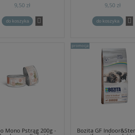
9,50 zł
9,50 zł
do koszyka
do koszyka
promocja
o Mono Pstrąg 200g -
Bozita GF Indoor&Ster