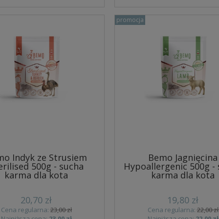
promocja
o Indyk ze Strusiem
Bemo Jagnięcina
erilised 500g - sucha
Hypoallergenic 500g -
karma dla kota
karma dla kota
20,70 zł
19,80 zł
Cena regularna:
23,00 zł
Cena regularna:
22,00 zł
Najniższa cena:
23,00 zł
Najniższa cena:
22,00 zł