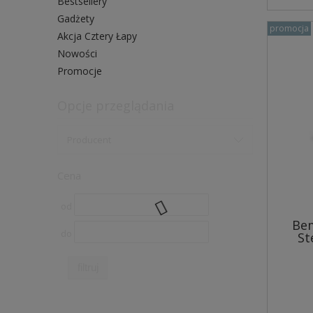
Bestsellery
Gadżety
promocja
Akcja Cztery Łapy
Nowości
Promocje
Opcje przeglądania
Producent
Cena
od
Bem
do
St
filtruj