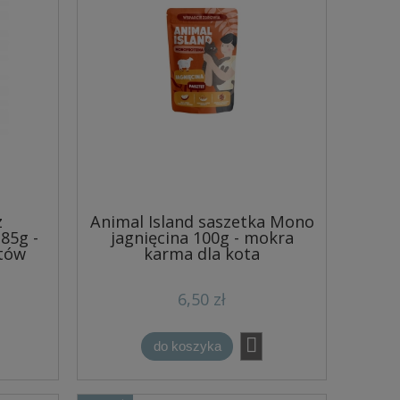
z
Animal Island saszetka Mono
85g -
jagnięcina 100g - mokra
tów
karma dla kota
6,50 zł
do koszyka