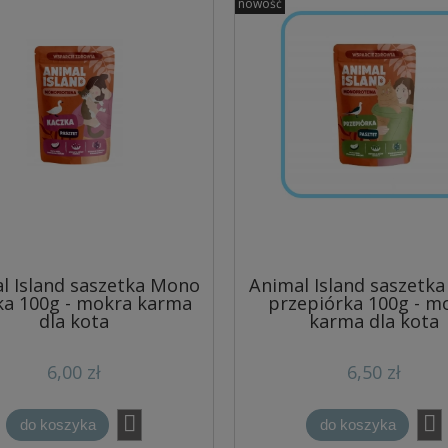
nowość
l Island saszetka Mono
Animal Island saszetk
ka 100g - mokra karma
przepiórka 100g - m
dla kota
karma dla kota
6,00 zł
6,50 zł
do koszyka
do koszyka