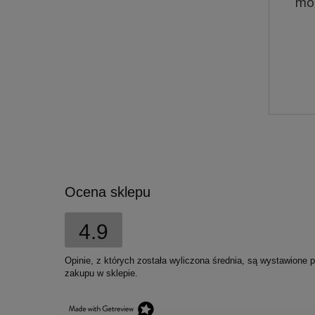
mo
Ocena sklepu
Bemo Koń by Siemię uśmiał
4.9
400g - mokra karma dla psów
Opinie, z których została wyliczona średnia, są wystawione 
11,70 zł
zakupu w sklepie.
Cena regularna:
13,00 zł
Najniższa cena:
13,00 zł