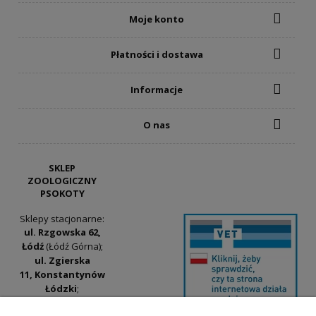
Moje konto
Płatności i dostawa
Informacje
O nas
SKLEP
ZOOLOGICZNY
PSOKOTY
Sklepy stacjonarne:
ul. Rzgowska 62,
Łódź
(Łódź Górna);
ul. Zgierska
11, Konstantynów
Łódzki
;
ul. Tatrzańska