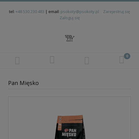
tel:
+48 530 230 483
| email:
psokoty@psokoty.pl
Zarejestruj się
Zaloguj się
Pan Mięsko