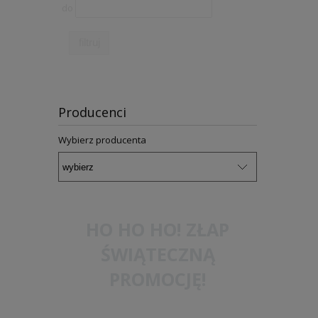
do
filtruj
Producenci
Wybierz producenta
HO HO HO! ZŁAP
ŚWIĄTECZNĄ
PROMOCJĘ!