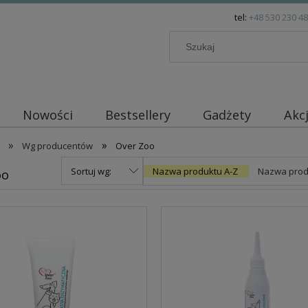
tel:
+48 530 230 4
Nowości
Bestsellery
Gadżety
Akc
»
»
Wg producentów
Over Zoo
Sortuj wg:
Nazwa produktu A-Z
Nazwa prod
oo