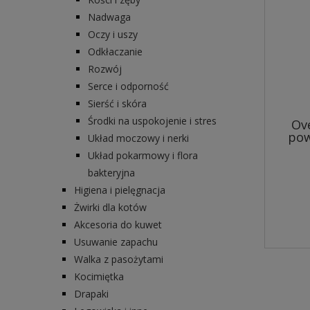
Nadwaga
Oczy i uszy
Odkłaczanie
Rozwój
Serce i odporność
Sierść i skóra
Środki na uspokojenie i stres
Ove
pow
Układ moczowy i nerki
Układ pokarmowy i flora
bakteryjna
Higiena i pielęgnacja
Żwirki dla kotów
Akcesoria do kuwet
Usuwanie zapachu
Walka z pasożytami
Kocimiętka
Drapaki