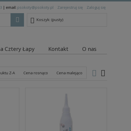
83
| email:
psokoty@psokoty.pl
Zarejestruj się
Zaloguj się
Koszyk:
(pusty)
ja Cztery Łapy
Kontakt
O nas
uktu Z-A
Cena rosnąco
Cena malejąco