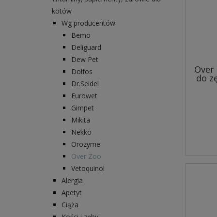
kotów
Wg producentów
Bemo
Deliguard
Dew Pet
Over
Dolfos
do z
Dr.Seidel
Eurowet
Gimpet
Mikita
Nekko
Orozyme
Over Zoo
Vetoquinol
Alergia
Apetyt
Ciąża
Kości i zęby