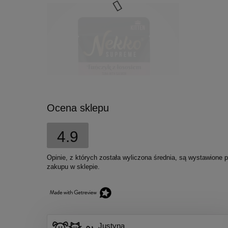
Ocena sklepu
4.9
Nekko Supreme saszetka
Opinie, z których została wyliczona średnia, są wystawione 
galaretka kocięta tuńczyk
zakupu w sklepie.
łosoś 70g
4,50 zł
Cena regularna:
5,50 zł
Najniższa cena:
5,50 zł
Justyna