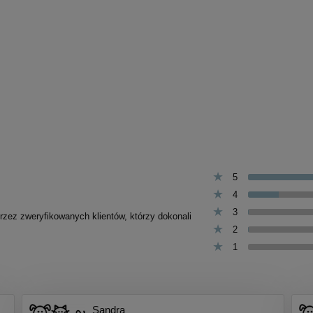
5
4
3
przez zweryfikowanych klientów, którzy dokonali
2
1
Sandra