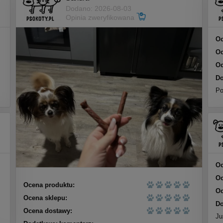
Dodano: 2026-08-03
Opinia zweryfikowana
Oc
Oc
Oc
Do
Po
Oc
Oc
Ocena produktu:
Oc
Ocena sklepu:
Do
Ocena dostawy:
Ju