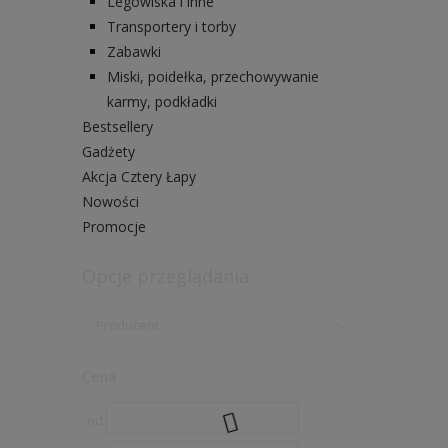
Legowiska i inne
Transportery i torby
Zabawki
Miski, poidełka, przechowywanie
karmy, podkładki
Bestsellery
Gadżety
Akcja Cztery Łapy
Nowości
Promocje
Opcje przeglądania
Producent
Cena
od