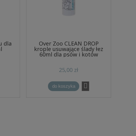
u dla
Over Zoo CLEAN DROP
l
krople usuwające ślady łez
60ml dla psów i kotów
25,00 zł
do koszyka