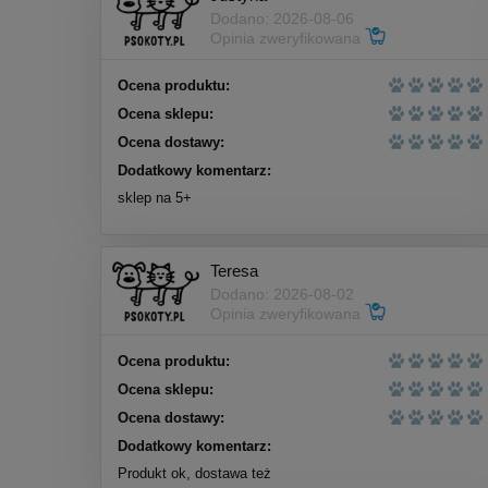
do koszyka
Dodano: 2026-08-06
Opinia zweryfikowana
Ocena produktu:
Ocena sklepu:
Ocena dostawy:
Dodatkowy komentarz:
sklep na 5+
Teresa
Dodano: 2026-08-02
Opinia zweryfikowana
Ocena produktu:
Ocena sklepu:
Nekko Supreme sos tuńczyk
Ocena dostawy:
krewetka 80g
Dodatkowy komentarz:
Produkt ok, dostawa też
5,00 zł