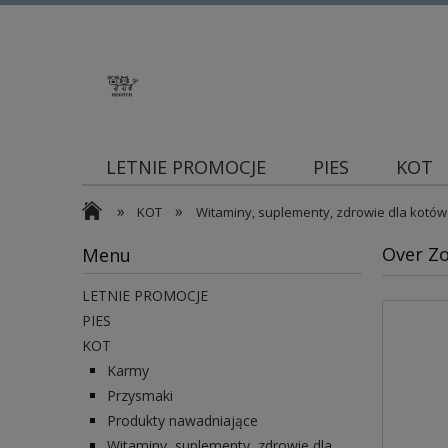
LETNIE PROMOCJE
PIES
KOT
»
»
Blog
KOT
Witaminy, suplementy, zdrowie dla kotów
Over Z
Menu
LETNIE PROMOCJE
PIES
KOT
Karmy
Przysmaki
Produkty nawadniające
Witaminy, suplementy, zdrowie dla