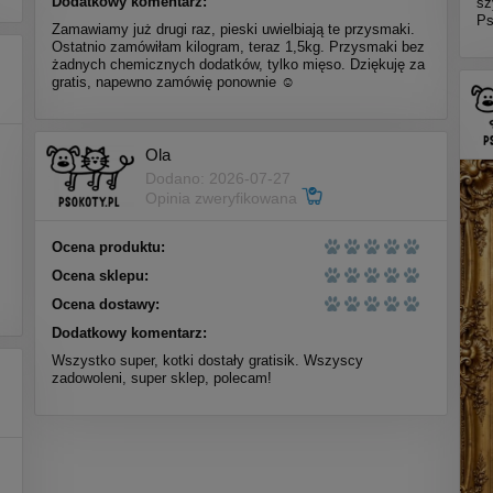
Dodatkowy komentarz:
sz
Ps
Zamawiamy już drugi raz, pieski uwielbiają te przysmaki.
Ostatnio zamówiłam kilogram, teraz 1,5kg. Przysmaki bez
żadnych chemicznych dodatków, tylko mięso. Dziękuję za
gratis, napewno zamówię ponownie ☺️
Ola
Dodano: 2026-07-27
Opinia zweryfikowana
Ocena produktu:
Ocena sklepu:
Ocena dostawy:
Dodatkowy komentarz:
Wszystko super, kotki dostały gratisik. Wszyscy
zadowoleni, super sklep, polecam!