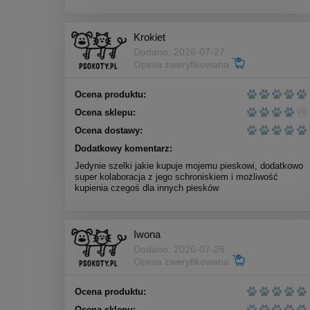
Cena regularna:
6,00 zł
Najniższa cena:
6,99 zł
Krokiet
Dodano: 2026-07-27
do koszyka
Opinia zweryfikowana
Ocena produktu:
Ocena sklepu:
Ocena dostawy:
Dodatkowy komentarz:
Jedynie szelki jakie kupuje mojemu pieskowi, dodatkowo
super kolaboracja z jego schroniskiem i możliwość
kupienia czegoś dla innych piesków
Iwona
Dodano: 2026-07-26
Opinia zweryfikowana
Ocena produktu:
Bemo Indyk ze Strusiem
Ocena sklepu: