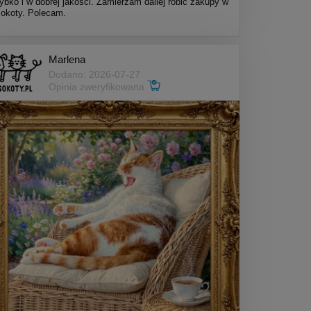
ybko i w dobrej jakości. Zamierzam daliej robić zakupy w
okoty. Polecam.
Marlena
Dodano: 2026-07-27
Opinia zweryfikowana