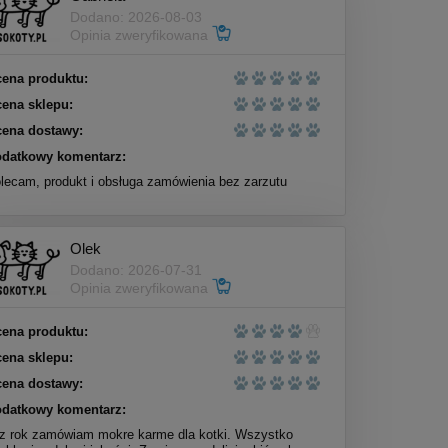
Dodano: 2026-08-03
Opinia zweryfikowana
ena produktu:
ena sklepu:
ena dostawy:
datkowy komentarz:
lecam, produkt i obsługa zamówienia bez zarzutu
Olek
Dodano: 2026-07-31
Opinia zweryfikowana
ena produktu:
ena sklepu:
ena dostawy:
datkowy komentarz:
z rok zamówiam mokre karme dla kotki. Wszystko