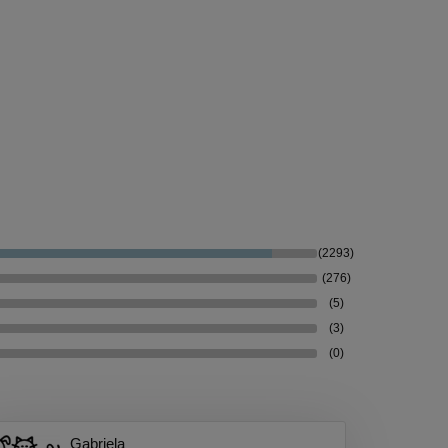
(2293)
(276)
(5)
(3)
(0)
Gabriela