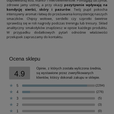
odpowiednią ilość marko- i mikroelementów. Pomagają utrzymać
zdrowie jamy ustnej, a przy okazji
pozytywnie wpływają na
kondycję sierści, skóry i pazurów
. Twój pupil pokocha
intensywny aromat i łatwą do przeżuwania konsystencję naszych
smaczków. Chipsy wołowe, serdelki czy szprotki świetnie
sprawdzą się w roli nagrody podczas treningu lub tresury. Skład
analityczny smakołyków znajdziesz w opisie każdego produktu.
W przypadku dodatkowych pytań odnośnie właściwości
przekąsek zapraszamy do kontaktu.
Ocena sklepu
Opinie, z których została wyliczona średnia,
4.9
są wystawione przez zweryfikowanych
klientów, którzy dokonali zakupu w sklepie.
5
(2294)
4
(276)
3
(5)
2
(3)
1
(0)