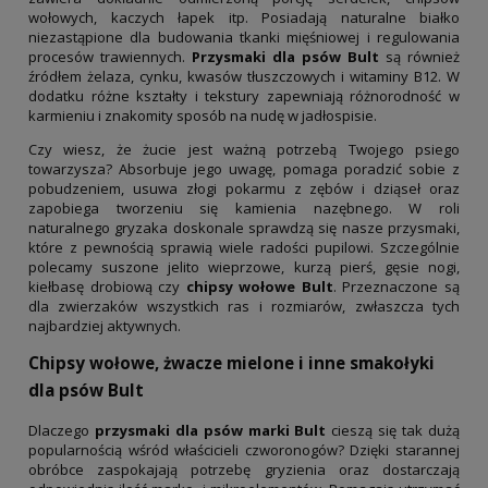
wołowych, kaczych łapek itp. Posiadają naturalne białko
niezastąpione dla budowania tkanki mięśniowej i regulowania
procesów trawiennych.
Przysmaki dla psów Bult
są również
źródłem żelaza, cynku, kwasów tłuszczowych i witaminy B12. W
dodatku różne kształty i tekstury zapewniają różnorodność w
karmieniu i znakomity sposób na nudę w jadłospisie.
Czy wiesz, że żucie jest ważną potrzebą Twojego psiego
towarzysza? Absorbuje jego uwagę, pomaga poradzić sobie z
pobudzeniem, usuwa złogi pokarmu z zębów i dziąseł oraz
zapobiega tworzeniu się kamienia nazębnego. W roli
naturalnego gryzaka doskonale sprawdzą się nasze przysmaki,
które z pewnością sprawią wiele radości pupilowi. Szczególnie
polecamy suszone jelito wieprzowe, kurzą pierś, gęsie nogi,
kiełbasę drobiową czy
chipsy wołowe Bult
. Przeznaczone są
dla zwierzaków wszystkich ras i rozmiarów, zwłaszcza tych
najbardziej aktywnych.
Chipsy wołowe, żwacze mielone i inne smakołyki
dla psów Bult
Dlaczego
przysmaki dla psów marki Bult
cieszą się tak dużą
popularnością wśród właścicieli czworonogów? Dzięki starannej
obróbce zaspokajają potrzebę gryzienia oraz dostarczają