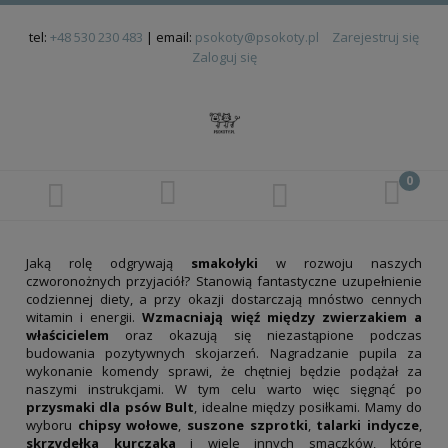
tel:
+48 530 230 483
| email:
psokoty@psokoty.pl
Zarejestruj się
Zaloguj się
Jaką rolę odgrywają
smakołyki
w rozwoju naszych
czworonożnych przyjaciół? Stanowią fantastyczne uzupełnienie
codziennej diety, a przy okazji dostarczają mnóstwo cennych
witamin i energii.
Wzmacniają więź między zwierzakiem a
właścicielem
oraz okazują się niezastąpione podczas
budowania pozytywnych skojarzeń. Nagradzanie pupila za
wykonanie komendy sprawi, że chętniej będzie podążał za
naszymi instrukcjami. W tym celu warto więc sięgnąć po
przysmaki dla psów Bult
, idealne między posiłkami. Mamy do
wyboru
chipsy wołowe
,
suszone szprotki
,
talarki indycze
,
skrzydełka kurczaka
i wiele innych smaczków, które