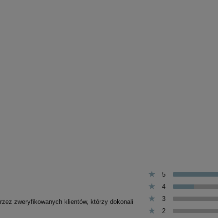
 Przysmak dla psów
Inaba Ciao Cat Stew kurcza
urczaka miękkie 500g
tuńczyk 40g
26,00 zł
4,50 zł
Cena regularna:
Cena regularna:
30,00 zł
5,50 zł
jniższa cena:
30,00 zł
Najniższa cena:
5,50 zł
do koszyka
do koszyka
5
4
3
przez zweryfikowanych klientów, którzy dokonali
2