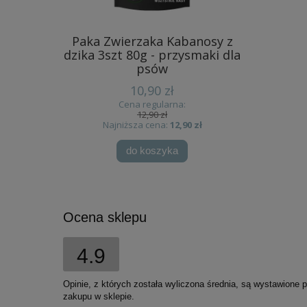
łeczki
Paka Zwierzaka Kabanosy z
Nekko
 500g
dzika 3szt 80g - przysmaki dla
Udka z k
psów
10,90 zł
Cena regularna:
12,90 zł
 zł
Najniższa cena:
12,90 zł
Na
do koszyka
Ocena sklepu
4.9
Opinie, z których została wyliczona średnia, są wystawione 
zakupu w sklepie.