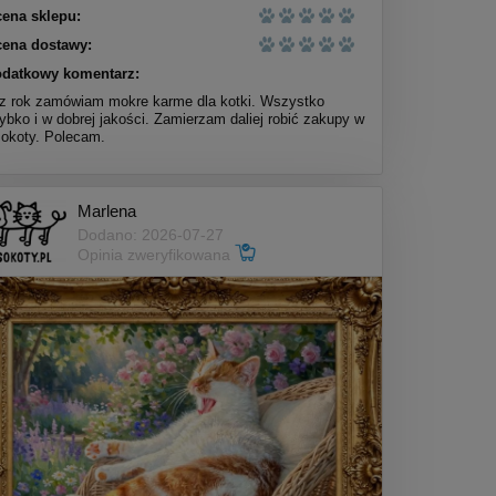
ena sklepu:
ena dostawy:
datkowy komentarz:
z rok zamówiam mokre karme dla kotki. Wszystko
ybko i w dobrej jakości. Zamierzam daliej robić zakupy w
okoty. Polecam.
Marlena
Dodano: 2026-07-27
Opinia zweryfikowana