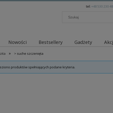
tel:
+48 530 230 4
Nowości
Bestsellery
Gadżety
Akc
»
zita
> suche szczenięta
eziono produktów spełniających podane kryteria.