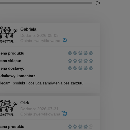
(0)
Gabriela
Dodano: 2026-08-03
Opinia zweryfikowana
ena produktu:
ena sklepu:
ena dostawy:
datkowy komentarz:
lecam, produkt i obsługa zamówienia bez zarzutu
Olek
Dodano: 2026-07-31
Opinia zweryfikowana
ena produktu: