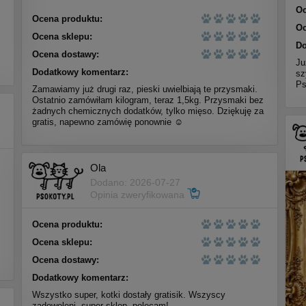
Oc
Ocena produktu:
Oc
Ocena sklepu:
Do
Ocena dostawy:
Ju
Dodatkowy komentarz:
sz
Ps
Zamawiamy już drugi raz, pieski uwielbiają te przysmaki.
Ostatnio zamówiłam kilogram, teraz 1,5kg. Przysmaki bez
żadnych chemicznych dodatków, tylko mięso. Dziękuję za
gratis, napewno zamówię ponownie ☺️
Ola
Dodano: 2026-07-27
Opinia zweryfikowana
Ocena produktu:
Ocena sklepu:
Ocena dostawy:
Dodatkowy komentarz:
Wszystko super, kotki dostały gratisik. Wszyscy
zadowoleni, super sklep, polecam!