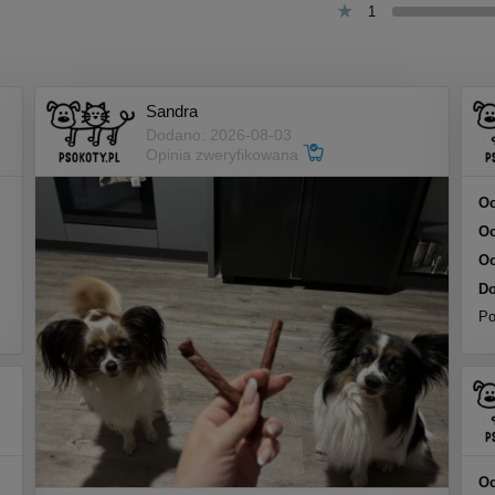
1
Sandra
Dodano: 2026-08-03
Opinia zweryfikowana
Oc
Oc
Oc
Do
Po
Oc