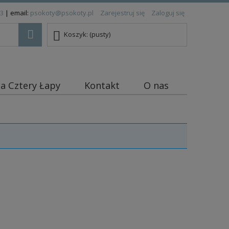
83
| email:
psokoty@psokoty.pl
Zarejestruj się
Zaloguj się
Koszyk:
(pusty)
ja Cztery Łapy
Kontakt
O nas