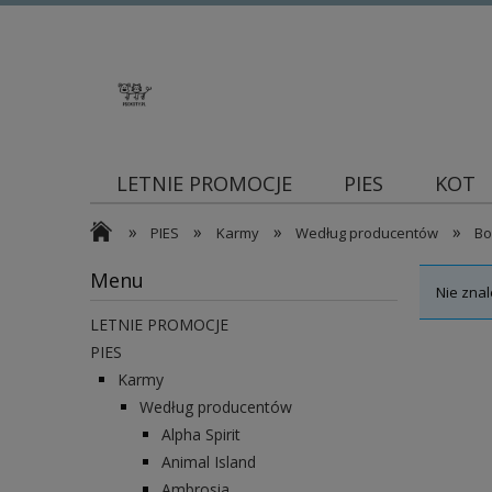
LETNIE PROMOCJE
PIES
KOT
»
»
»
»
Blog
PIES
Karmy
Według producentów
Bo
Menu
Nie znal
LETNIE PROMOCJE
PIES
Karmy
Według producentów
Alpha Spirit
Animal Island
Ambrosia