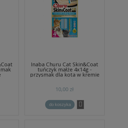
&Coat
Inaba Churu Cat Skin&Coat
ysmak
tuńczyk małże 4x14g -
e
przysmak dla kota w kremie
10,00 zł
do koszyka