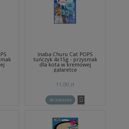
OPS
Inaba Churu Cat POPS
ysmak
tuńczyk 4x15g - przysmak
ej
dla kota w kremowej
galaretce
11,00 zł
do koszyka