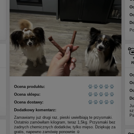
Oc
Oc
Do
Po
Oc
Oc
Ocena produktu:
Oc
Ocena sklepu:
Do
Ocena dostawy:
Ju
Dodatkowy komentarz:
sz
Ps
Zamawiamy już drugi raz, pieski uwielbiają te przysmaki.
Ostatnio zamówiłam kilogram, teraz 1,5kg. Przysmaki bez
żadnych chemicznych dodatków, tylko mięso. Dziękuję za
gratis, napewno zamówię ponownie ☺️