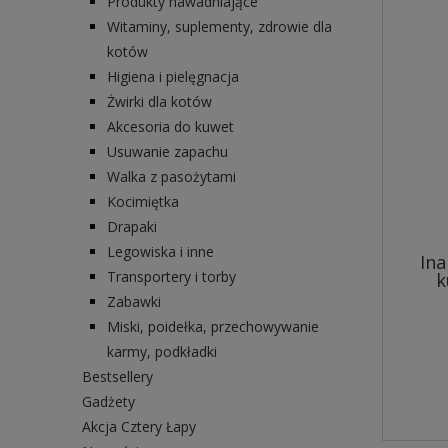
Produkty nawadniające
Witaminy, suplementy, zdrowie dla
kotów
Higiena i pielęgnacja
Żwirki dla kotów
Akcesoria do kuwet
Usuwanie zapachu
Walka z pasożytami
Kocimiętka
Drapaki
Legowiska i inne
Ina
Transportery i torby
k
Zabawki
Miski, poidełka, przechowywanie
karmy, podkładki
Bestsellery
Gadżety
Akcja Cztery Łapy