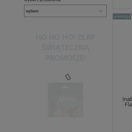
promocja
HO HO HO! ZŁAP
ŚWIĄTECZNĄ
PROMOCJĘ!
Ina
Fl