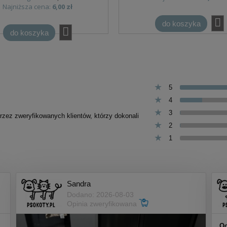
Najniższa cena:
6,00 zł
do koszyka
do koszyka
5
4
3
przez zweryfikowanych klientów, którzy dokonali
2
1
Sandra
Dodano: 2026-08-03
Opinia zweryfikowana
Oc