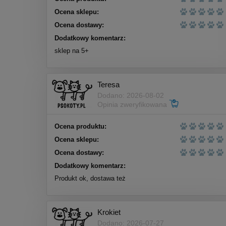
Ocena sklepu:
Ocena dostawy:
Dodatkowy komentarz:
sklep na 5+
Teresa
Bemo Jagniecina Sensitive
Dodano: 2026-08-02
S/M | M/L (1kg/3kg) - sucha
Opinia zweryfikowana
karma dla psa
27,00 zł
Ocena produktu:
Cena regularna:
Ocena sklepu:
30,00 zł
Najniższa cena:
30,00 zł
Ocena dostawy:
Dodatkowy komentarz:
do koszyka
Produkt ok, dostawa też
Krokiet
Dodano: 2026-07-27