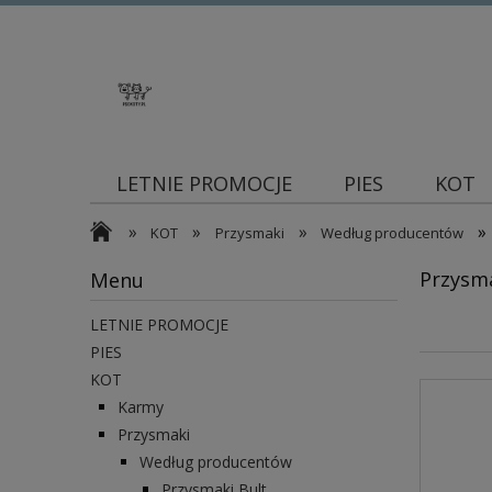
LETNIE PROMOCJE
PIES
KOT
»
»
»
»
Blog
KOT
Przysmaki
Według producentów
Przysm
Menu
LETNIE PROMOCJE
PIES
KOT
Karmy
Przysmaki
Według producentów
Przysmaki Bult