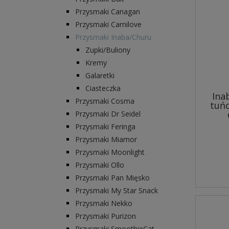
Przysmaki Canagan
Przysmaki Carnilove
Przysmaki Inaba/Churu
Zupki/Buliony
Kremy
Galaretki
Ciasteczka
Ina
Przysmaki Cosma
tuńc
Przysmaki Dr Seidel
Przysmaki Feringa
Przysmaki Miamor
Przysmaki Moonlight
Przysmaki Ollo
Przysmaki Pan Mięsko
Przysmaki My Star Snack
Przysmaki Nekko
Przysmaki Purizon
Przysmaki SmoothieCat