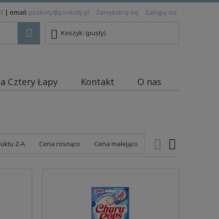
83
| email:
psokoty@psokoty.pl
Zarejestruj się
Zaloguj się
Koszyk:
(pusty)
ja Cztery Łapy
Kontakt
O nas
uktu Z-A
Cena rosnąco
Cena malejąco