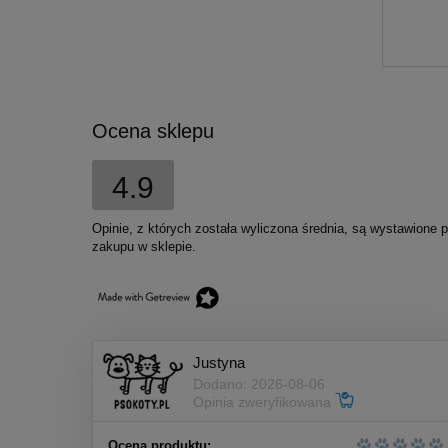
Nekko Przysmak Pies udka z
kaczką 80g
Ocena sklepu
7,00 zł
4.9
Cena regularna:
9,00 zł
Najniższa cena:
9,00 zł
Opinie, z których została wyliczona średnia, są wystawione 
zakupu w sklepie.
do koszyka
Justyna
Dodano: 2026-08-06
Opinia zweryfikowana
Ocena produktu: