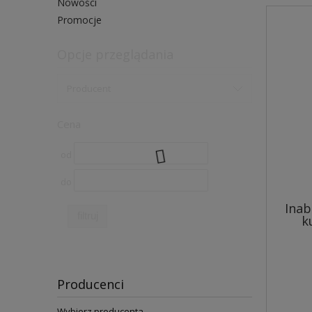
Nowości
Promocje
Opcje przeglądania
Producent
Cena
od
do
Inab
filtruj
k
Producenci
Wybierz producenta