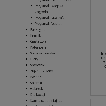
Przysmaki Wiejska
Zagroda
Przysmaki Vitakraft
Przysmaki Voskes
Funkcyjne
Kremiki
Ciasteczka
Kabanoski
In
Suszone mięska
tuń
Filety
p
Smoothie
k
Zupki / Buliony
Paseczki
Salamki
Galaretki
Dla kociąt
Karma uzupełniająca