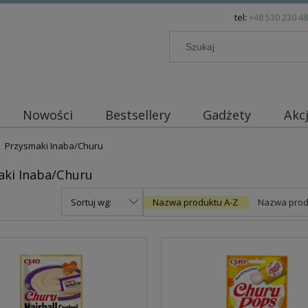
tel:
+48 530 230 4
Nowości
Bestsellery
Gadżety
Akc
Przysmaki Inaba/Churu
aki Inaba/Churu
Sortuj wg:
Nazwa produktu A-Z
Nazwa prod