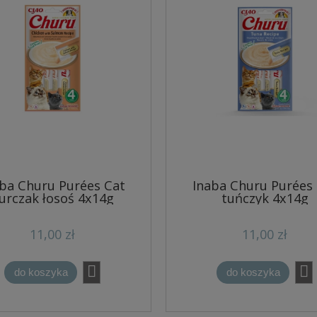
ba Churu Purées Cat
Inaba Churu Purées
urczak łosoś 4x14g
tuńczyk 4x14g
11,00 zł
11,00 zł
do koszyka
do koszyka