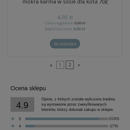
mokra karma w sosie dla kota 70g
4,50 zł
Cena regularna:
6,00 zł
Najniższa cena:
6,00 zł
do koszyka
«
1
2
»
Ocena sklepu
Opinie, z których została wyliczona średnia,
4.9
są wystawione przez zweryfikowanych
klientów, którzy dokonali zakupu w sklepie.
5
(2293)
4
(276)