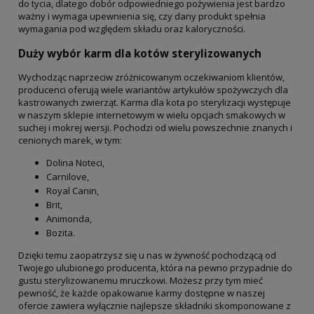
do tycia, dlatego dobór odpowiedniego pożywienia jest bardzo
ważny i wymaga upewnienia się, czy dany produkt spełnia
wymagania pod względem składu oraz kaloryczności.
Duży wybór karm dla kotów sterylizowanych
Wychodząc naprzeciw zróżnicowanym oczekiwaniom klientów,
producenci oferują wiele wariantów artykułów spożywczych dla
kastrowanych zwierząt. Karma dla kota po sterylizacji występuje
w naszym sklepie internetowym w wielu opcjach smakowych w
suchej i mokrej wersji. Pochodzi od wielu powszechnie znanych i
cenionych marek, w tym:
Dolina Noteci,
Carnilove,
Royal Canin,
Brit,
Animonda,
Bozita.
Dzięki temu zaopatrzysz się u nas w żywność pochodzącą od
Twojego ulubionego producenta, która na pewno przypadnie do
gustu sterylizowanemu mruczkowi. Możesz przy tym mieć
pewność, że każde opakowanie karmy dostępne w naszej
ofercie zawiera wyłącznie najlepsze składniki skomponowane z