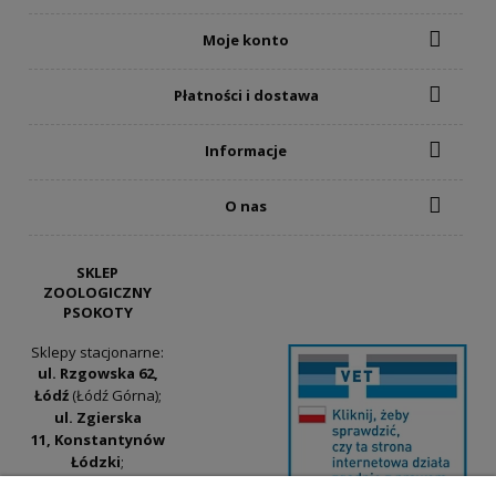
Moje konto
Płatności i dostawa
Informacje
O nas
SKLEP
ZOOLOGICZNY
PSOKOTY
Sklepy stacjonarne:
ul. Rzgowska 62,
Łódź
(Łódź Górna);
ul. Zgierska
11, Konstantynów
Łódzki
;
ul. Tatrzańska