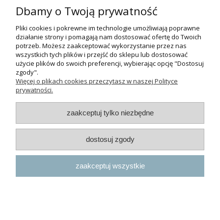
42/44, Łódź
(Łódź
Dbamy o Twoją prywatność
Widzew).
Pliki cookies i pokrewne im technologie umożliwiają poprawne
Godziny otwarcia:
działanie strony i pomagają nam dostosować ofertę do Twoich
pn-pt 9:00-17:00
potrzeb. Możesz zaakceptować wykorzystanie przez nas
wszystkich tych plików i przejść do sklepu lub dostosować
+48 530 230 483
użycie plików do swoich preferencji, wybierając opcję "Dostosuj
psokoty@psokoty.pl
zgody".
Więcej o plikach cookies przeczytasz w naszej Polityce
prywatności.
pokaż pełną wersję strony
zaakceptuj tylko niezbędne
Sklep internetowy Shoper.pl
dostosuj zgody
zaakceptuj wszystkie