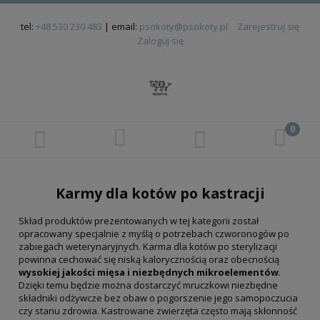
tel:
+48 530 230 483
| email:
psokoty@psokoty.pl
Zarejestruj się
Zaloguj się
Karmy dla kotów po kastracji
Skład produktów prezentowanych w tej kategorii został
opracowany specjalnie z myślą o potrzebach czworonogów po
zabiegach weterynaryjnych. Karma dla kotów po sterylizacji
powinna cechować się niską kalorycznością oraz obecnością
wysokiej jakości mięsa i niezbędnych mikroelementów
.
Dzięki temu będzie można dostarczyć mruczkowi niezbędne
składniki odżywcze bez obaw o pogorszenie jego samopoczucia
czy stanu zdrowia. Kastrowane zwierzęta często mają skłonność