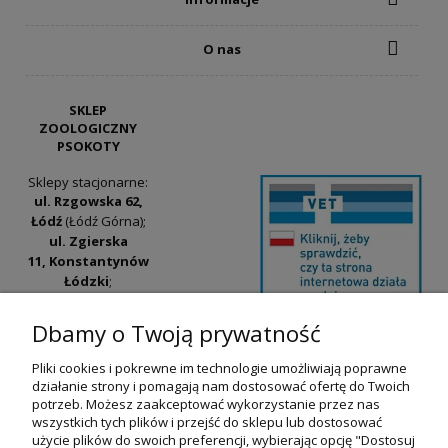
O nas
SKLEP
ZOOLOGICZNY
PSOKOTY
Sklepy stacjonarne:
ul. Rzgowska 62,
Łódź
(Łódź Górna);
ul. Zgierska
11, Konstantynów
Łódzki
;
ul. Tatrzańska
42/44, Łódź
(Łódź
Dbamy o Twoją prywatność
Widzew).
Pliki cookies i pokrewne im technologie umożliwiają poprawne
Godziny otwarcia:
działanie strony i pomagają nam dostosować ofertę do Twoich
pn-pt 9:00-17:00
potrzeb. Możesz zaakceptować wykorzystanie przez nas
wszystkich tych plików i przejść do sklepu lub dostosować
+48 530 230 483
użycie plików do swoich preferencji, wybierając opcję "Dostosuj