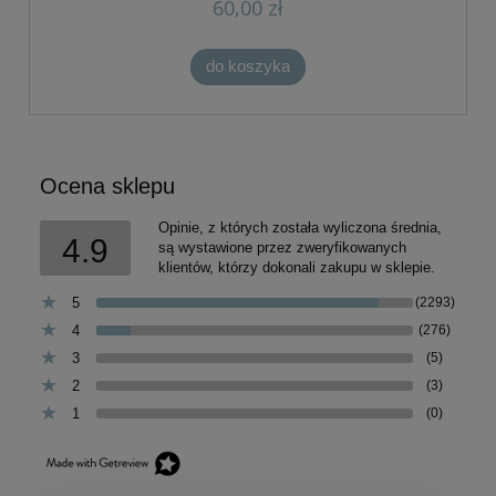
60,00 zł
do koszyka
Ocena sklepu
Opinie, z których została wyliczona średnia,
4.9
są wystawione przez zweryfikowanych
klientów, którzy dokonali zakupu w sklepie.
5
(2293)
4
(276)
3
(5)
2
(3)
1
(0)