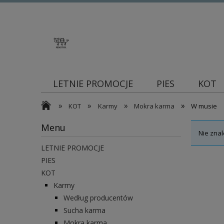
LETNIE PROMOCJE
PIES
KOT
»
»
»
»
Blog
KOT
Karmy
Mokra karma
W musie
Menu
Nie znal
LETNIE PROMOCJE
PIES
KOT
Karmy
Według producentów
Sucha karma
Mokra karma