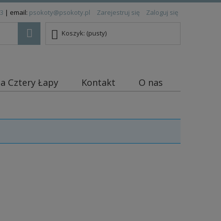
83
| email:
psokoty@psokoty.pl
Zarejestruj się
Zaloguj się
Koszyk:
(pusty)
ja Cztery Łapy
Kontakt
O nas