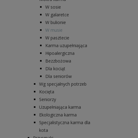
W sosie
W galaretce
W bulionie
W musie
W pasztecie
Karma uzupełniająca
Hipoalergiczna
Bezzbożowa
Dla kociąt
Dla seniorów
Wg specjalnych potrzeb
Kocięta
Seniorzy
Uzupełniająca karma
Ekologiczna karma
Specjalistyczna karma dla
kota
Przysmaki