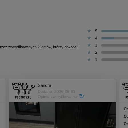
5
4
3
przez zweryfikowanych klientów, którzy dokonali
2
1
Sandra
Dodano: 2026-08-03
Opinia zweryfikowana
Oc
Oc
Oc