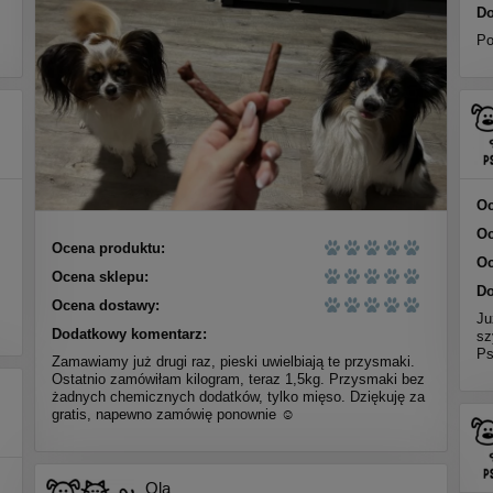
Do
Po
Oc
Oc
Ocena produktu:
Oc
Ocena sklepu:
Do
Ocena dostawy:
Ju
Dodatkowy komentarz:
sz
Ps
Zamawiamy już drugi raz, pieski uwielbiają te przysmaki.
Ostatnio zamówiłam kilogram, teraz 1,5kg. Przysmaki bez
żadnych chemicznych dodatków, tylko mięso. Dziękuję za
gratis, napewno zamówię ponownie ☺️
Ola