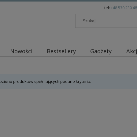
tel:
+48 530 230 4
Nowości
Bestsellery
Gadżety
Akc
eziono produktów spełniających podane kryteria.