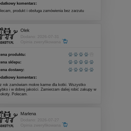
datkowy komentarz:
lecam, produkt i obsługa zamówienia bez zarzutu
Olek
Dodano: 2026-07-31
Opinia zweryfikowana
ena produktu:
ena sklepu:
ena dostawy:
datkowy komentarz:
z rok zamówiam mokre karme dla kotki. Wszystko
ybko i w dobrej jakości. Zamierzam daliej robić zakupy w
okoty. Polecam.
Marlena
Dodano: 2026-07-27
Opinia zweryfikowana