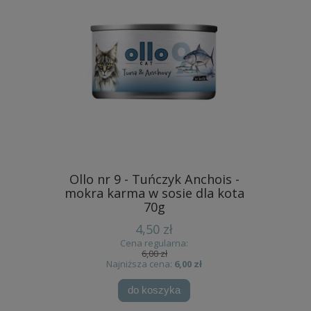
etka sos
Ollo nr 9 - Tuńczyk Anchois -
Nekko
la 70g
mokra karma w sosie dla kota
wołowi
70g
4,50 zł
Cena regularna:
6,00 zł
zł
Najniższa cena:
6,00 zł
Na
do koszyka