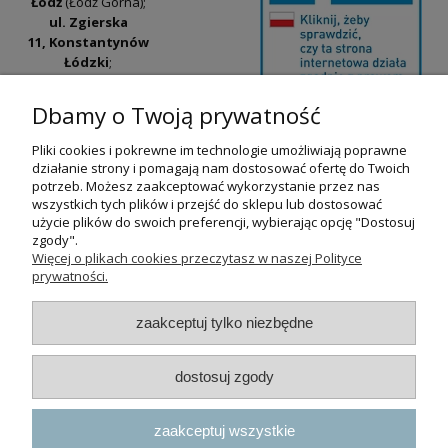
Łódź
(Łódź Górna);
ul. Zgierska
11, Konstantynów
Łódzki
;
ul. Tatrzańska
42/44, Łódź
(Łódź
Dbamy o Twoją prywatność
Widzew).
Pliki cookies i pokrewne im technologie umożliwiają poprawne
Godziny otwarcia:
działanie strony i pomagają nam dostosować ofertę do Twoich
pn-pt 9:00-17:00
potrzeb. Możesz zaakceptować wykorzystanie przez nas
wszystkich tych plików i przejść do sklepu lub dostosować
+48 530 230 483
użycie plików do swoich preferencji, wybierając opcję "Dostosuj
psokoty@psokoty.pl
zgody".
Więcej o plikach cookies przeczytasz w naszej Polityce
prywatności.
pokaż pełną wersję strony
zaakceptuj tylko niezbędne
Sklep internetowy Shoper.pl
dostosuj zgody
zaakceptuj wszystkie