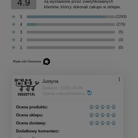
4.9
są wystawione przez zweryfikowanych
klientów, którzy dokonali zakupu w sklepie.
5
(2293)
4
(276)
3
(5)
2
(3)
1
(0)
Justyna
Dodano: 2026-08-06
Opinia zweryfikowana
Ocena produktu:
Ocena sklepu:
Ocena dostawy:
Dodatkowy komentarz: