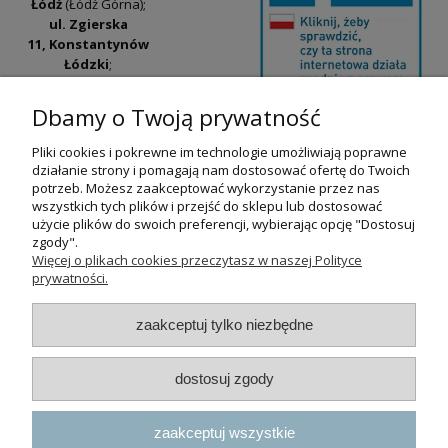
Łódź
(Łódź Górna);
ul. Zgierska
11, Konstantynów
Łódzki
;
ul. Tatrzańska
42/44, Łódź
(Łódź
Dbamy o Twoją prywatność
Widzew).
Pliki cookies i pokrewne im technologie umożliwiają poprawne
Godziny otwarcia:
działanie strony i pomagają nam dostosować ofertę do Twoich
pn-pt 9:00-17:00
potrzeb. Możesz zaakceptować wykorzystanie przez nas
wszystkich tych plików i przejść do sklepu lub dostosować
+48 530 230 483
użycie plików do swoich preferencji, wybierając opcję "Dostosuj
psokoty@psokoty.pl
zgody".
Więcej o plikach cookies przeczytasz w naszej Polityce
prywatności.
pokaż pełną wersję strony
zaakceptuj tylko niezbędne
Sklep internetowy Shoper.pl
dostosuj zgody
zaakceptuj wszystkie