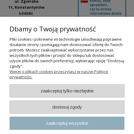
ul. Zgierska
11, Konstantynów
Łódzki
;
ul. Tatrzańska
42/44, Łódź
(Łódź
Dbamy o Twoją prywatność
Widzew).
Pliki cookies i pokrewne im technologie umożliwiają poprawne
Godziny otwarcia:
działanie strony i pomagają nam dostosować ofertę do Twoich
pn-pt 9:00-17:00
potrzeb. Możesz zaakceptować wykorzystanie przez nas
wszystkich tych plików i przejść do sklepu lub dostosować
+48 530 230 483
użycie plików do swoich preferencji, wybierając opcję "Dostosuj
psokoty@psokoty.pl
zgody".
Więcej o plikach cookies przeczytasz w naszej Polityce
prywatności.
pokaż pełną wersję strony
zaakceptuj tylko niezbędne
Sklep internetowy Shoper.pl
dostosuj zgody
zaakceptuj wszystkie