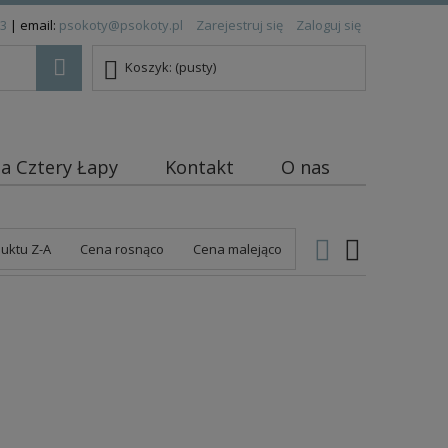
83
| email:
psokoty@psokoty.pl
Zarejestruj się
Zaloguj się
Koszyk:
(pusty)
ja Cztery Łapy
Kontakt
O nas
uktu Z-A
Cena rosnąco
Cena malejąco