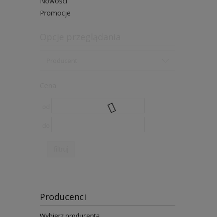
Nowości
Promocje
Opcje przeglądania
Producent
Cena
od
do
filtruj
Producenci
Wybierz producenta