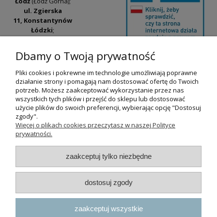
Łódź
(Łódź Górna);
ul. Zgierska
11, Konstantynów
Łódzki
;
ul. Tatrzańska
42/44, Łódź
(Łódź
Dbamy o Twoją prywatność
Widzew).
Pliki cookies i pokrewne im technologie umożliwiają poprawne
Godziny otwarcia:
działanie strony i pomagają nam dostosować ofertę do Twoich
pn-pt 9:00-17:00
potrzeb. Możesz zaakceptować wykorzystanie przez nas
wszystkich tych plików i przejść do sklepu lub dostosować
+48 530 230 483
użycie plików do swoich preferencji, wybierając opcję "Dostosuj
psokoty@psokoty.pl
zgody".
Więcej o plikach cookies przeczytasz w naszej Polityce
prywatności.
pokaż pełną wersję strony
zaakceptuj tylko niezbędne
Sklep internetowy Shoper.pl
dostosuj zgody
zaakceptuj wszystkie