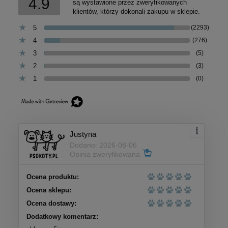
4.9
są wystawione przez zweryfikowanych
klientów, którzy dokonali zakupu w sklepie.
5
(2293)
4
(276)
3
(5)
2
(3)
1
(0)
Justyna
Dodano: 2026-08-06
Opinia zweryfikowana
Ocena produktu:
Ocena sklepu:
Ocena dostawy:
Dodatkowy komentarz: