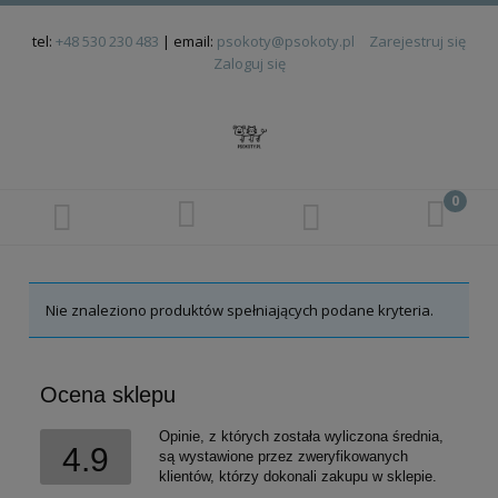
tel:
+48 530 230 483
| email:
psokoty@psokoty.pl
Zarejestruj się
Zaloguj się
Nie znaleziono produktów spełniających podane kryteria.
Ocena sklepu
Opinie, z których została wyliczona średnia,
4.9
są wystawione przez zweryfikowanych
klientów, którzy dokonali zakupu w sklepie.