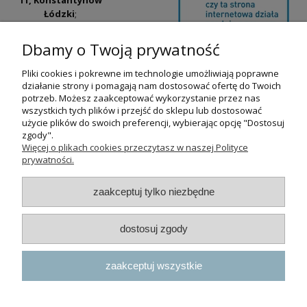
Łódzki
;
ul. Tatrzańska
42/44, Łódź
(Łódź
Dbamy o Twoją prywatność
Widzew).
Pliki cookies i pokrewne im technologie umożliwiają poprawne
Godziny otwarcia:
działanie strony i pomagają nam dostosować ofertę do Twoich
pn-pt 9:00-17:00
potrzeb. Możesz zaakceptować wykorzystanie przez nas
wszystkich tych plików i przejść do sklepu lub dostosować
+48 530 230 483
użycie plików do swoich preferencji, wybierając opcję "Dostosuj
psokoty@psokoty.pl
zgody".
Więcej o plikach cookies przeczytasz w naszej Polityce
prywatności.
pokaż pełną wersję strony
zaakceptuj tylko niezbędne
Sklep internetowy Shoper.pl
dostosuj zgody
zaakceptuj wszystkie