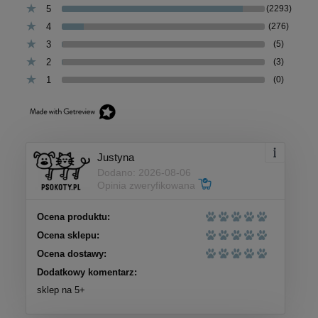
5
(2293)
4
(276)
3
(5)
2
(3)
1
(0)
Justyna
Dodano: 2026-08-06
Opinia zweryfikowana
Ocena produktu:
Ocena sklepu:
Ocena dostawy:
Dodatkowy komentarz:
sklep na 5+