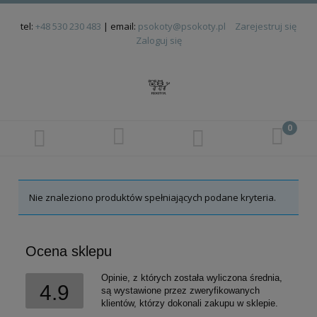
tel:
+48 530 230 483
| email:
psokoty@psokoty.pl
Zarejestruj się
Zaloguj się
Nie znaleziono produktów spełniających podane kryteria.
Ocena sklepu
Opinie, z których została wyliczona średnia,
4.9
są wystawione przez zweryfikowanych
klientów, którzy dokonali zakupu w sklepie.