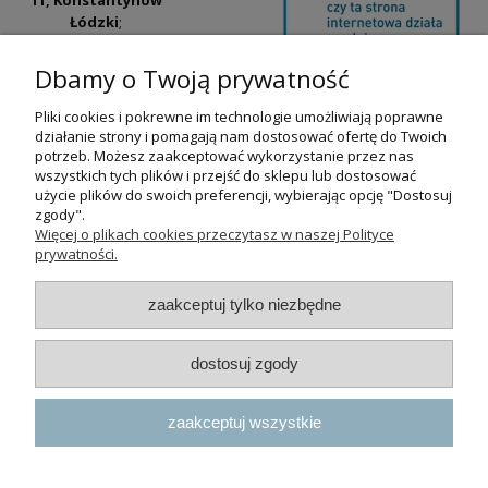
Łódzki
;
ul. Tatrzańska
42/44, Łódź
(Łódź
Dbamy o Twoją prywatność
Widzew).
Pliki cookies i pokrewne im technologie umożliwiają poprawne
Godziny otwarcia:
działanie strony i pomagają nam dostosować ofertę do Twoich
pn-pt 9:00-17:00
potrzeb. Możesz zaakceptować wykorzystanie przez nas
wszystkich tych plików i przejść do sklepu lub dostosować
+48 530 230 483
użycie plików do swoich preferencji, wybierając opcję "Dostosuj
psokoty@psokoty.pl
zgody".
Więcej o plikach cookies przeczytasz w naszej Polityce
prywatności.
pokaż pełną wersję strony
zaakceptuj tylko niezbędne
Sklep internetowy Shoper.pl
dostosuj zgody
zaakceptuj wszystkie