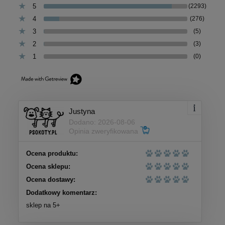
5
(2293)
4
(276)
3
(5)
2
(3)
1
(0)
Justyna
Dodano: 2026-08-06
Opinia zweryfikowana
Ocena produktu:
Ocena sklepu:
Ocena dostawy:
Dodatkowy komentarz:
sklep na 5+