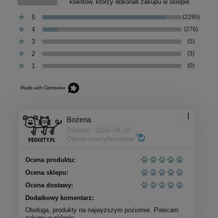
klientów, którzy dokonali zakupu w sklepie.
5
(2295)
4
(276)
3
(5)
2
(3)
1
(0)
Bożena
Dodano: 2026-08-10
Opinia zweryfikowana
Ocena produktu:
Ocena sklepu:
Ocena dostawy:
Dodatkowy komentarz:
Obsługa, produkty na najwyższym poziomie. Polecam
zakupy w sklepie.