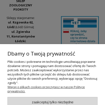
SKLEP
ZOOLOGICZNY
PSOKOTY
Sklepy stacjonarne:
ul. Rzgowska 62,
Łódź
(Łódź Górna);
ul. Zgierska
11, Konstantynów
Łódzki
;
ul. Tatrzańska
42/44, Łódź
(Łódź
Dbamy o Twoją prywatność
Widzew).
Pliki cookies i pokrewne im technologie umożliwiają poprawne
Godziny otwarcia:
działanie strony i pomagają nam dostosować ofertę do Twoich
pn-pt 9:00-17:00
potrzeb. Możesz zaakceptować wykorzystanie przez nas
wszystkich tych plików i przejść do sklepu lub dostosować
+48 530 230 483
użycie plików do swoich preferencji, wybierając opcję "Dostosuj
psokoty@psokoty.pl
zgody".
Więcej o plikach cookies przeczytasz w naszej Polityce
prywatności.
pokaż pełną wersję strony
zaakceptuj tylko niezbędne
Sklep internetowy Shoper.pl