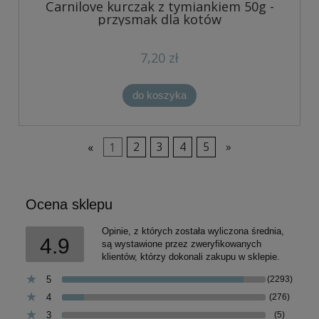
Carnilove kurczak z tymiankiem 50g -
przysmak dla kotów
7,20 zł
do koszyka
«
1
2
3
4
5
»
Ocena sklepu
Opinie, z których została wyliczona średnia,
4.9
są wystawione przez zweryfikowanych
klientów, którzy dokonali zakupu w sklepie.
5
(2293)
4
(276)
3
(5)