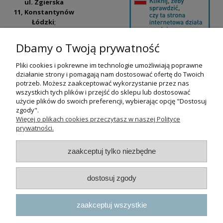
ul. Zgierska
11, Konstantynów
Łódzki
;
ul. Tatrzańska
42/44, Łódź
(Łódź
Dbamy o Twoją prywatność
Widzew).
Pliki cookies i pokrewne im technologie umożliwiają poprawne
Godziny otwarcia:
działanie strony i pomagają nam dostosować ofertę do Twoich
pn-pt 9:00-17:00
potrzeb. Możesz zaakceptować wykorzystanie przez nas
wszystkich tych plików i przejść do sklepu lub dostosować
+48 530 230 483
użycie plików do swoich preferencji, wybierając opcję "Dostosuj
psokoty@psokoty.pl
zgody".
Więcej o plikach cookies przeczytasz w naszej Polityce
prywatności.
pokaż pełną wersję strony
zaakceptuj tylko niezbędne
Sklep internetowy Shoper.pl
dostosuj zgody
zaakceptuj wszystkie