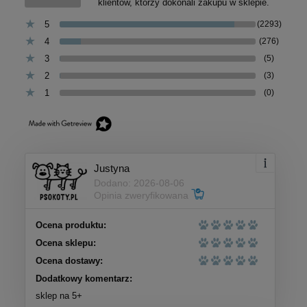
klientów, którzy dokonali zakupu w sklepie.
5
(2293)
4
(276)
3
(5)
2
(3)
1
(0)
Justyna
Dodano: 2026-08-06
Opinia zweryfikowana
Ocena produktu:
Ocena sklepu:
Ocena dostawy:
Dodatkowy komentarz:
sklep na 5+