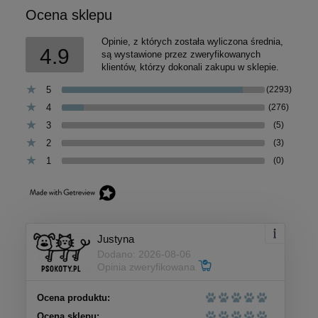
Ocena sklepu
Opinie, z których została wyliczona średnia,
4.9
są wystawione przez zweryfikowanych
klientów, którzy dokonali zakupu w sklepie.
5
(2293)
4
(276)
3
(5)
2
(3)
1
(0)
Justyna
Dodano: 2026-08-06
Opinia zweryfikowana
Ocena produktu:
Ocena sklepu: