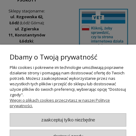
Sklepy stacjonarne:
ul. Rzgowska 62,
Łódź
(Łódź Górna);
ul. Zgierska
11, Konstantynów
Łódzki
;
ul. Tatrzańska
42/44, Łódź
(Łódź
Dbamy o Twoją prywatność
Widzew).
Pliki cookies i pokrewne im technologie umożliwiają poprawne
Godziny otwarcia:
działanie strony i pomagają nam dostosować ofertę do Twoich
pn-pt 9:00-17:00
potrzeb. Możesz zaakceptować wykorzystanie przez nas
wszystkich tych plików i przejść do sklepu lub dostosować
+48 530 230 483
użycie plików do swoich preferencji, wybierając opcję "Dostosuj
psokoty@psokoty.pl
zgody".
Więcej o plikach cookies przeczytasz w naszej Polityce
prywatności.
pokaż pełną wersję strony
zaakceptuj tylko niezbędne
Sklep internetowy Shoper.pl