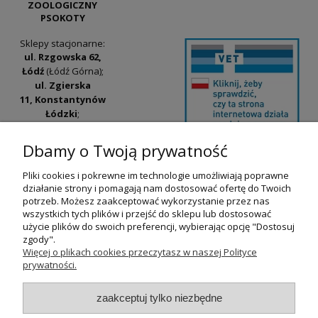
ZOOLOGICZNY
PSOKOTY
Sklepy stacjonarne:
ul. Rzgowska 62,
Łódź
(Łódź Górna);
ul. Zgierska
11, Konstantynów
Łódzki
;
ul. Tatrzańska
42/44, Łódź
(Łódź
Dbamy o Twoją prywatność
Widzew).
Pliki cookies i pokrewne im technologie umożliwiają poprawne
Godziny otwarcia:
działanie strony i pomagają nam dostosować ofertę do Twoich
pn-pt 9:00-17:00
potrzeb. Możesz zaakceptować wykorzystanie przez nas
wszystkich tych plików i przejść do sklepu lub dostosować
+48 530 230 483
użycie plików do swoich preferencji, wybierając opcję "Dostosuj
psokoty@psokoty.pl
zgody".
Więcej o plikach cookies przeczytasz w naszej Polityce
prywatności.
pokaż pełną wersję strony
zaakceptuj tylko niezbędne
Sklep internetowy Shoper.pl