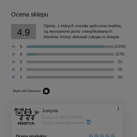
Ocena sklepu
Opinie, z których została wyliczona średnia,
4.9
są wystawione przez zweryfikowanych
klientów, którzy dokonali zakupu w sklepie.
5
(2293)
4
(276)
3
(5)
2
(3)
1
(0)
Justyna
Dodano: 2026-08-06
Opinia zweryfikowana
Ocena produktu: