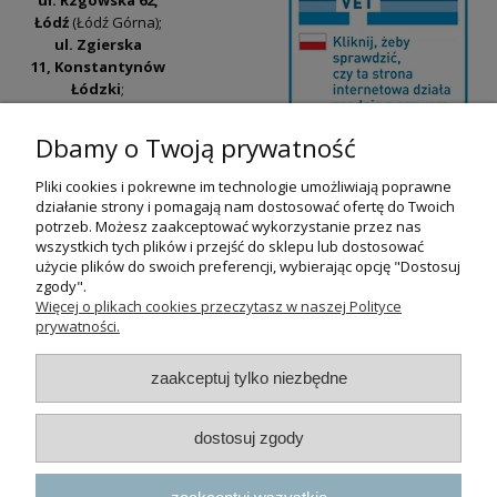
ul. Rzgowska 62,
Łódź
(Łódź Górna);
ul. Zgierska
11, Konstantynów
Łódzki
;
ul. Tatrzańska
42/44, Łódź
(Łódź
Dbamy o Twoją prywatność
Widzew).
Pliki cookies i pokrewne im technologie umożliwiają poprawne
Godziny otwarcia:
działanie strony i pomagają nam dostosować ofertę do Twoich
pn-pt 9:00-17:00
potrzeb. Możesz zaakceptować wykorzystanie przez nas
wszystkich tych plików i przejść do sklepu lub dostosować
+48 530 230 483
użycie plików do swoich preferencji, wybierając opcję "Dostosuj
psokoty@psokoty.pl
zgody".
Więcej o plikach cookies przeczytasz w naszej Polityce
prywatności.
pokaż pełną wersję strony
zaakceptuj tylko niezbędne
Sklep internetowy Shoper.pl
dostosuj zgody