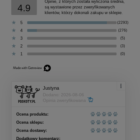
Opinie, z których została wyliczona średnia,
4.9
są wystawione przez zweryfikowanych
klientów, którzy dokonali zakupu w sklepie.
5
(2293)
4
(276)
3
(5)
2
(3)
1
(0)
Justyna
Dodano: 2026-08-06
Opinia zweryfikowana
Ocena produktu:
Ocena sklepu:
Ocena dostawy:
Dodatkowy komentarz: