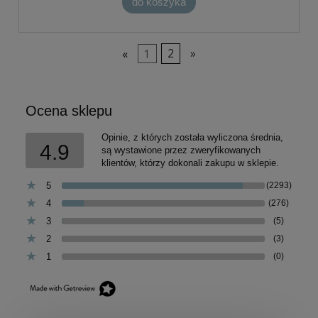
do koszyka
«
1
2
»
Ocena sklepu
Opinie, z których została wyliczona średnia,
4.9
są wystawione przez zweryfikowanych
klientów, którzy dokonali zakupu w sklepie.
5
(2293)
4
(276)
3
(5)
2
(3)
1
(0)