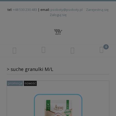
tel:
+48 530 230 483
| email:
psokoty@psokoty.pl
Zarejestruj się
Zaloguj się
> suche granulki M/L
promocja
nowość