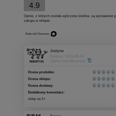
4.9
Bemo SENIOR Indyk z
Opinie, z których została wyliczona średnia, są wystawione 
żurawiną Uni Size 1kg - sucha
zakupu w sklepie.
karma dla psa
27,00 zł
Cena regularna:
30,00 zł
Najniższa cena:
30,00 zł
Justyna
do koszyka
Dodano: 2026-08-06
Opinia zweryfikowana
Ocena produktu:
Ocena sklepu:
Ocena dostawy:
Dodatkowy komentarz:
sklep na 5+