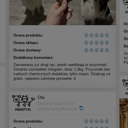
Oc
Oc
Ocena produktu:
Oc
Ocena sklepu:
Do
Ocena dostawy:
Ju
Dodatkowy komentarz:
sz
Ps
Zamawiamy już drugi raz, pieski uwielbiają te przysmaki.
Ostatnio zamówiłam kilogram, teraz 1,5kg. Przysmaki bez
żadnych chemicznych dodatków, tylko mięso. Dziękuję za
gratis, napewno zamówię ponownie ☺️
Ola
Dodano: 2026-07-27
Opinia zweryfikowana
Ocena produktu: