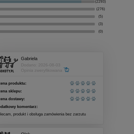
(2293)
(276)
(5)
(3)
(0)
Gabriela
Dodano: 2026-08-03
Opinia zweryfikowana
ena produktu:
ena sklepu:
ena dostawy:
datkowy komentarz:
lecam, produkt i obsługa zamówienia bez zarzutu