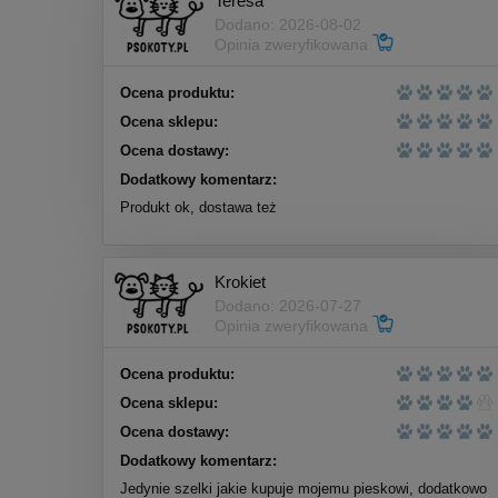
Teresa
Dodano: 2026-08-02
Opinia zweryfikowana
Ocena produktu:
Ocena sklepu:
Paka Zwierzaka Kabanosy z
Ocena dostawy:
dzika 3szt 80g - przysmaki dla
psów
Dodatkowy komentarz:
Produkt ok, dostawa też
10,90 zł
Cena regularna:
12,90 zł
Najniższa cena:
12,90 zł
Krokiet
Dodano: 2026-07-27
do koszyka
Opinia zweryfikowana
Ocena produktu:
Ocena sklepu:
Ocena dostawy:
Dodatkowy komentarz:
Jedynie szelki jakie kupuje mojemu pieskowi, dodatkowo