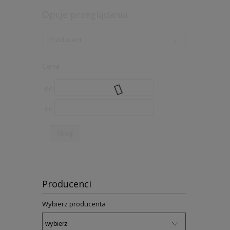
Opcje przeglądania
Producent
Cena
od
do
filtruj
Producenci
Wybierz producenta