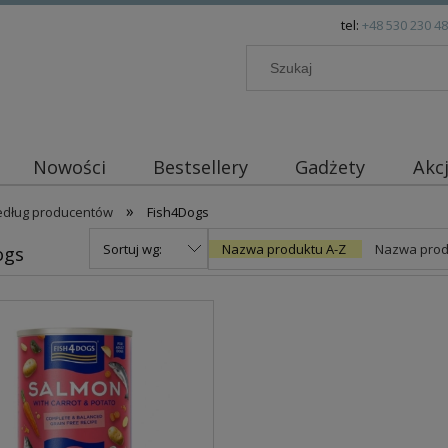
tel:
+48 530 230 4
Nowości
Bestsellery
Gadżety
Akc
»
dług producentów
Fish4Dogs
Sortuj wg:
Nazwa produktu A-Z
Nazwa prod
ogs