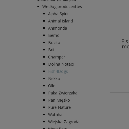
Według producentów
Alpha Spirit
Animal Island
Animonda
Bemo
Fi
Bozita
mo
Brit
Champer
Dolina Noteci
Fish4Dogs
Nekko
Ollo
Paka Zwierzaka
Pan Mięsko
Pure Nature
Wataha
Wiejska Zagroda
Wow Pets