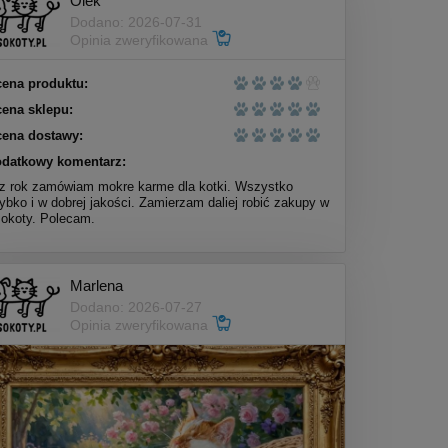
Olek
Dodano: 2026-07-31
Opinia zweryfikowana
ena produktu:
ena sklepu:
ena dostawy:
datkowy komentarz:
z rok zamówiam mokre karme dla kotki. Wszystko
ybko i w dobrej jakości. Zamierzam daliej robić zakupy w
okoty. Polecam.
Marlena
Dodano: 2026-07-27
Opinia zweryfikowana