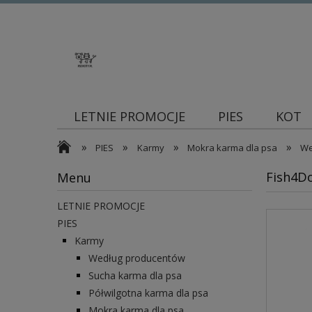
LETNIE PROMOCJE
PIES
KOT
»
»
»
»
Blog
PIES
Karmy
Mokra karma dla psa
We
Fish4D
Menu
LETNIE PROMOCJE
PIES
Karmy
Według producentów
Sucha karma dla psa
Półwilgotna karma dla psa
Mokra karma dla psa