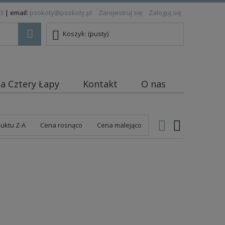
83
| email:
psokoty@psokoty.pl
Zarejestruj się
Zaloguj się
Koszyk:
(pusty)
ja Cztery Łapy
Kontakt
O nas
uktu Z-A
Cena rosnąco
Cena malejąco