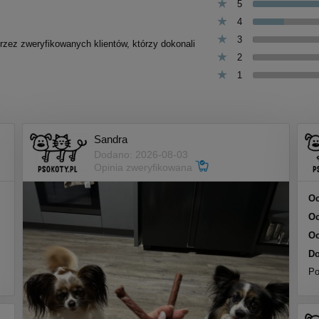
5
4
3
przez zweryfikowanych klientów, którzy dokonali
2
1
Sandra
Dodano: 2026-08-03
Opinia zweryfikowana
Oc
Oc
Oc
Do
Po