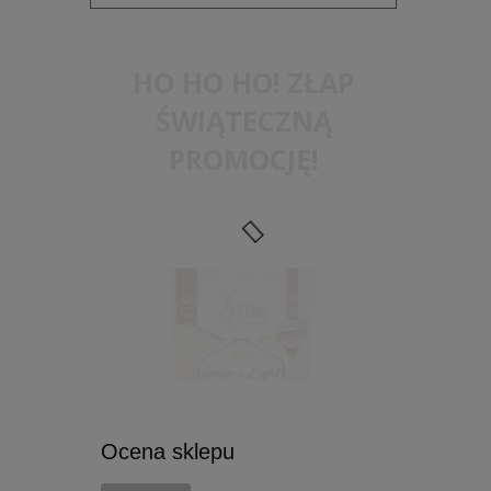
HO HO HO! ZŁAP
ŚWIĄTECZNĄ
PROMOCJĘ!
Ocena sklepu