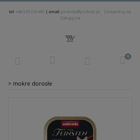
tel:
+48 530 230 483
| email:
psokoty@psokoty.pl
Zarejestruj się
Zaloguj się
> mokre dorosłe