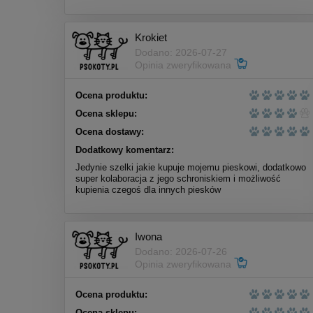
Cena regularna:
5,50 zł
Najniższa cena:
5,50 zł
Krokiet
Dodano: 2026-07-27
do koszyka
Opinia zweryfikowana
Ocena produktu:
Ocena sklepu:
Ocena dostawy:
Dodatkowy komentarz:
Jedynie szelki jakie kupuje mojemu pieskowi, dodatkowo
super kolaboracja z jego schroniskiem i możliwość
kupienia czegoś dla innych piesków
Iwona
Dodano: 2026-07-26
Opinia zweryfikowana
Ocena produktu:
Nekko Przysmak dla psów
Ocena sklepu: