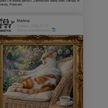
ybko i w dobrej jakości. Zamierzam daliej robić zakupy w
okoty. Polecam.
Marlena
Dodano: 2026-07-27
Opinia zweryfikowana