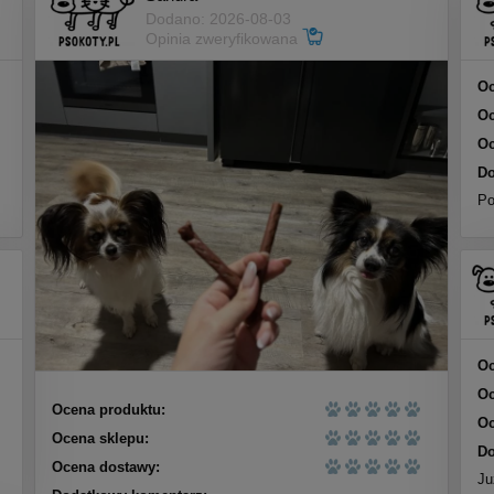
Dodano: 2026-08-03
Opinia zweryfikowana
Oc
Oc
Oc
Do
Po
Oc
Oc
Ocena produktu:
Oc
Ocena sklepu:
Do
Ocena dostawy:
Ju