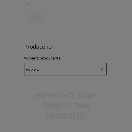
do
filtruj
Producenci
Wybierz producenta
HO HO HO! ZŁAP
ŚWIĄTECZNĄ
PROMOCJĘ!