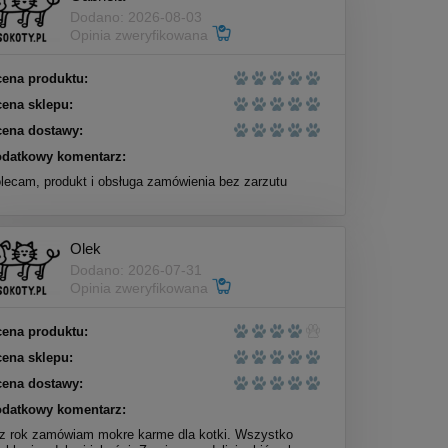
Dodano: 2026-08-03
Opinia zweryfikowana
ena produktu:
ena sklepu:
ena dostawy:
datkowy komentarz:
lecam, produkt i obsługa zamówienia bez zarzutu
Olek
Dodano: 2026-07-31
Opinia zweryfikowana
ena produktu:
ena sklepu:
ena dostawy:
datkowy komentarz:
z rok zamówiam mokre karme dla kotki. Wszystko