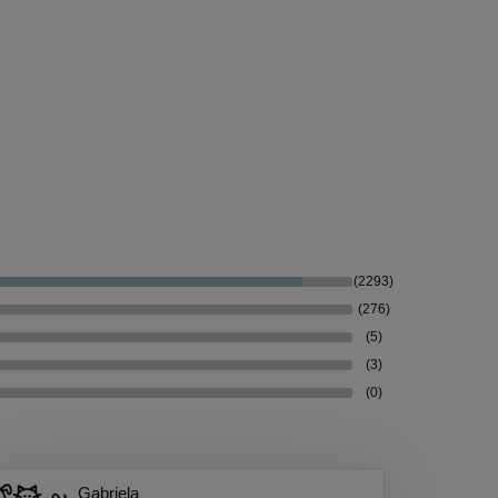
(2293)
(276)
(5)
(3)
(0)
Gabriela