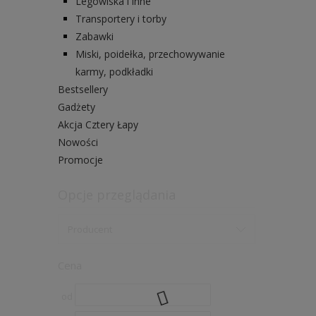
Legowiska i inne
Transportery i torby
Zabawki
Miski, poidełka, przechowywanie
karmy, podkładki
Bestsellery
Gadżety
Akcja Cztery Łapy
Nowości
Promocje
Opcje przeglądania
Producent
Cena
od