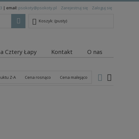
83
| email:
psokoty@psokoty.pl
Zarejestruj się
Zaloguj się
Koszyk:
(pusty)
ja Cztery Łapy
Kontakt
O nas
uktu Z-A
Cena rosnąco
Cena malejąco