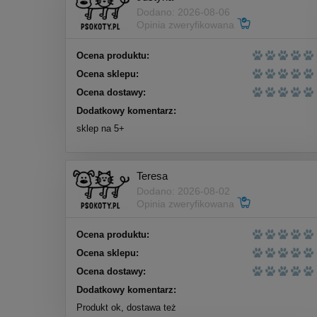
do koszyka
Dodano: 2026-08-06
Opinia zweryfikowana
Ocena produktu:
Ocena sklepu:
Ocena dostawy:
Dodatkowy komentarz:
sklep na 5+
Teresa
Dodano: 2026-08-02
Opinia zweryfikowana
Ocena produktu:
Ocena sklepu:
Inaba Ciao Cat Stew kurczak
Ocena dostawy:
tuńczyk 40g
Dodatkowy komentarz:
Produkt ok, dostawa też
4,50 zł