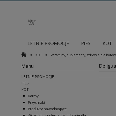
LETNIE PROMOCJE
PIES
KOT
»
»
Blog
KOT
Witaminy, suplementy, zdrowie dla kotów
Deligu
Menu
LETNIE PROMOCJE
PIES
KOT
Karmy
Przysmaki
Produkty nawadniające
Witaminy, suplementy, zdrowie dla