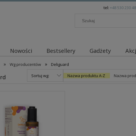
tel:
+48 530 230 4
Nowości
Bestsellery
Gadżety
Akc
»
»
Wg producentów
Deliguard
Sortuj wg:
Nazwa produktu A-Z
Nazwa prod
ard