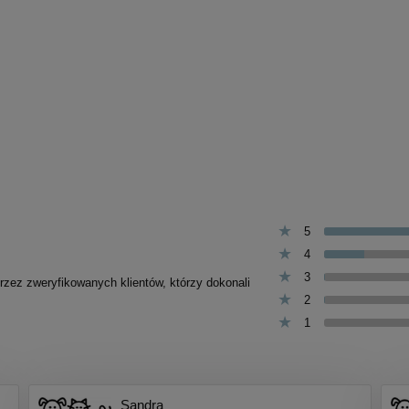
5
4
3
przez zweryfikowanych klientów, którzy dokonali
2
1
Sandra