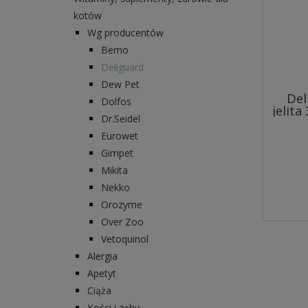
kotów
Wg producentów
Bemo
Deliguard
Dew Pet
Del
Dolfos
jelita
Dr.Seidel
Eurowet
Gimpet
Mikita
Nekko
Orozyme
Over Zoo
Vetoquinol
Alergia
Apetyt
Ciąża
Kości i zęby