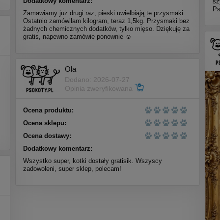
Dodatkowy komentarz:
sz
Ps
Zamawiamy już drugi raz, pieski uwielbiają te przysmaki.
Ostatnio zamówiłam kilogram, teraz 1,5kg. Przysmaki bez
żadnych chemicznych dodatków, tylko mięso. Dziękuję za
gratis, napewno zamówię ponownie ☺️
Ola
Dodano: 2026-07-27
Opinia zweryfikowana
Ocena produktu:
Ocena sklepu:
Ocena dostawy:
Dodatkowy komentarz:
Wszystko super, kotki dostały gratisik. Wszyscy
zadowoleni, super sklep, polecam!