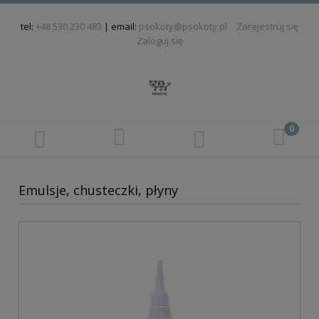
tel:
+48 530 230 483
| email:
psokoty@psokoty.pl
Zarejestruj się
Zaloguj się
Emulsje, chusteczki, płyny