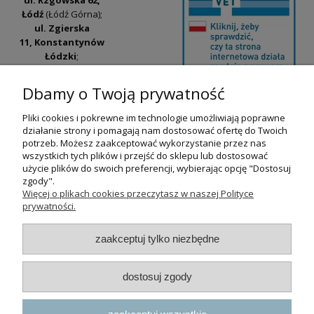
ul. Rzgowska 62,
Łódź
(Łódź Górna);
ul. Zgierska
11, Konstantynów
Łódzki
;
ul. Tatrzańska
42/44, Łódź
(Łódź
Dbamy o Twoją prywatność
Widzew).
Pliki cookies i pokrewne im technologie umożliwiają poprawne
Godziny otwarcia:
działanie strony i pomagają nam dostosować ofertę do Twoich
pn-pt 9:00-17:00
potrzeb. Możesz zaakceptować wykorzystanie przez nas
wszystkich tych plików i przejść do sklepu lub dostosować
+48 530 230 483
użycie plików do swoich preferencji, wybierając opcję "Dostosuj
psokoty@psokoty.pl
zgody".
Więcej o plikach cookies przeczytasz w naszej Polityce
prywatności.
pokaż pełną wersję strony
zaakceptuj tylko niezbędne
Sklep internetowy Shoper.pl
dostosuj zgody