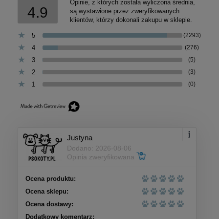
Opinie, z których została wyliczona średnia,
4.9
są wystawione przez zweryfikowanych
klientów, którzy dokonali zakupu w sklepie.
5
(2293)
4
(276)
3
(5)
2
(3)
1
(0)
Justyna
Dodano: 2026-08-06
Opinia zweryfikowana
Ocena produktu:
Ocena sklepu:
Ocena dostawy:
Dodatkowy komentarz: