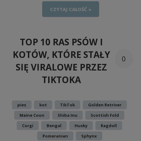
CZYTAJ CAŁOŚĆ »
TOP 10 RAS PSÓW I
KOTÓW, KTÓRE STAŁY
0
SIĘ VIRALOWE PRZEZ
TIKTOKA
Dodano:
w kategorii:
,
,
,
,
pies
kot
TikTok
Golden Retriver
,
,
,
Maine Coon
Shiba Inu
Scottish Fold
,
,
,
,
Corgi
Bengal
Husky
Ragdoll
,
Pomeranian
Sphynx