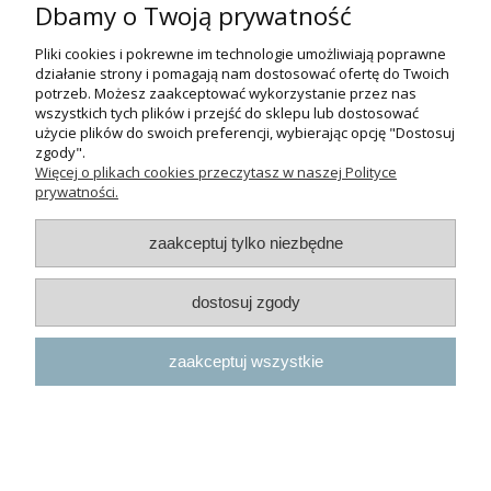
Kosmetyki polskiej firmy Champ-Richer
Dbamy o Twoją prywatność
zapewniają nie tylko doskonałe mycie
Pliki cookies i pokrewne im technologie umożliwiają poprawne
futra psa lub kota. Przede wszystkim
działanie strony i pomagają nam dostosować ofertę do Twoich
pomagają zachować naturalną barierę
potrzeb. Możesz zaakceptować wykorzystanie przez nas
wszystkich tych plików i przejść do sklepu lub dostosować
ochronną naskórka - w trosce o
użycie plików do swoich preferencji, wybierając opcję "Dostosuj
bezpieczeństwo skóry twojego
zgody".
zwierzęcia.
Więcej o plikach cookies przeczytasz w naszej Polityce
prywatności.
zaakceptuj tylko niezbędne
CZYTAJ CAŁOŚĆ »
dostosuj zgody
NOWOŚCI OD PANA
zaakceptuj wszystkie
MIĘSKO - WYŚMIENITA
0
SUCHA KARMA DLA