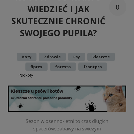
0
WIEDZIEĆ I JAK
SKUTECZNIE CHRONIĆ
SWOJEGO PUPILA?
Dodano:
w kategorii:
,
,
,
,
Koty
Zdrowie
Psy
kleszcze
,
,
fiprex
foresto
frontpro
autor:
Psokoty
Sezon wiosenno-letni to czas długich
spacerów, zabawy na świeżym