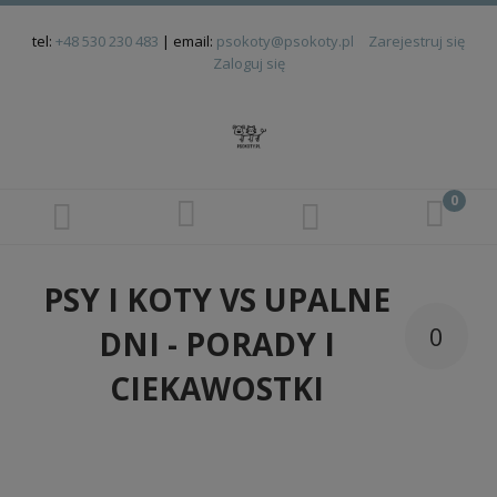
tel:
+48 530 230 483
| email:
psokoty@psokoty.pl
Zarejestruj się
Zaloguj się
PSY I KOTY VS UPALNE
0
DNI - PORADY I
CIEKAWOSTKI
Dodano:
w kategorii:
-