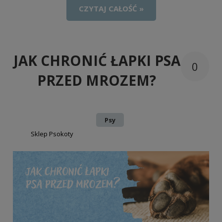
CZYTAJ CAŁOŚĆ »
JAK CHRONIĆ ŁAPKI PSA
0
PRZED MROZEM?
Dodano:
w kategorii:
Psy
autor:
Sklep Psokoty