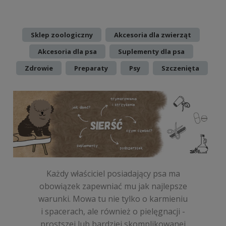
Dodano:
w kategorii:
,
,
Sklep zoologiczny
Akcesoria dla zwierząt
,
,
Akcesoria dla psa
Suplementy dla psa
,
,
,
Zdrowie
Preparaty
Psy
Szczenięta
Każdy właściciel posiadający psa ma
obowiązek zapewniać mu jak najlepsze
warunki. Mowa tu nie tylko o karmieniu
i spacerach, ale również o pielęgnacji -
prostszej lub bardziej skomplikowanej