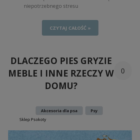
niepotrzebnego stresu
CZYTAJ CAŁOŚĆ »
DLACZEGO PIES GRYZIE
0
MEBLE I INNE RZECZY W
DOMU?
Dodano:
w kategorii:
,
Akcesoria dla psa
Psy
autor:
Sklep Psokoty