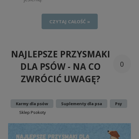
CZYTAJ CAŁOŚĆ »
NAJLEPSZE PRZYSMAKI
0
DLA PSÓW - NA CO
ZWRÓCIĆ UWAGĘ?
Dodano:
w kategorii:
,
,
Karmy dla psów
Suplementy dla psa
Psy
autor:
Sklep Psokoty