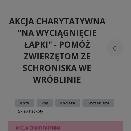
AKCJA CHARYTATYWNA
"NA WYCIĄGNIĘCIE
ŁAPKI" - POMÓŻ
0
ZWIERZĘTOM ZE
SCHRONISKA WE
WRÓBLINIE
Dodano:
w kategorii:
,
,
,
Koty
Psy
Kocięta
Szczenięta
autor:
Sklep Psokoty