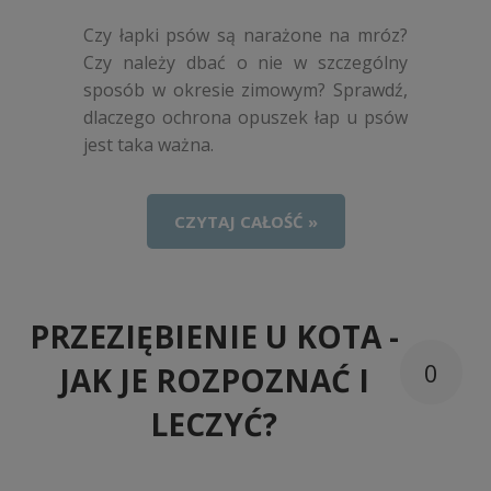
Czy łapki psów są narażone na mróz?
Czy należy dbać o nie w szczególny
sposób w okresie zimowym? Sprawdź,
dlaczego ochrona opuszek łap u psów
jest taka ważna.
CZYTAJ CAŁOŚĆ »
PRZEZIĘBIENIE U KOTA -
0
JAK JE ROZPOZNAĆ I
LECZYĆ?
Dodano:
w kategorii: