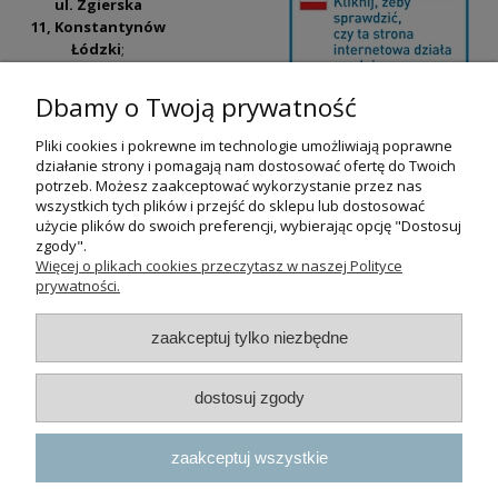
ul. Zgierska
11, Konstantynów
Łódzki
;
ul. Tatrzańska
42/44, Łódź
(Łódź
Dbamy o Twoją prywatność
Widzew).
Pliki cookies i pokrewne im technologie umożliwiają poprawne
Godziny otwarcia:
działanie strony i pomagają nam dostosować ofertę do Twoich
pn-pt 9:00-17:00
potrzeb. Możesz zaakceptować wykorzystanie przez nas
wszystkich tych plików i przejść do sklepu lub dostosować
+48 530 230 483
użycie plików do swoich preferencji, wybierając opcję "Dostosuj
psokoty@psokoty.pl
zgody".
Więcej o plikach cookies przeczytasz w naszej Polityce
prywatności.
pokaż pełną wersję strony
zaakceptuj tylko niezbędne
Sklep internetowy Shoper.pl
dostosuj zgody
zaakceptuj wszystkie