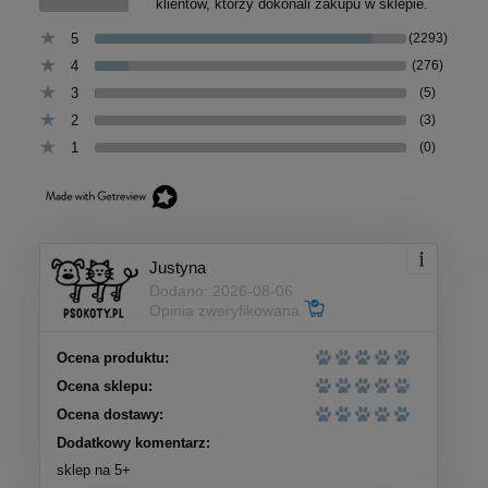
klientów, którzy dokonali zakupu w sklepie.
5
(2293)
4
(276)
3
(5)
2
(3)
1
(0)
Justyna
Dodano: 2026-08-06
Opinia zweryfikowana
Ocena produktu:
Ocena sklepu:
Ocena dostawy:
Dodatkowy komentarz:
sklep na 5+