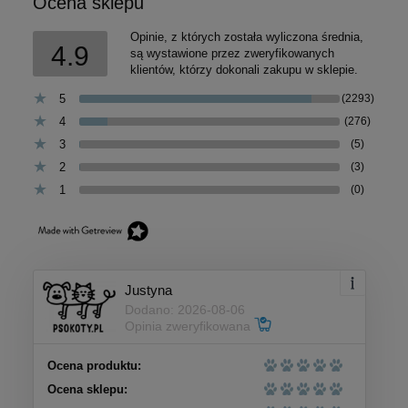
Ocena sklepu
Opinie, z których została wyliczona średnia,
4.9
są wystawione przez zweryfikowanych
klientów, którzy dokonali zakupu w sklepie.
5
(2293)
4
(276)
3
(5)
2
(3)
1
(0)
Justyna
Dodano: 2026-08-06
Opinia zweryfikowana
Ocena produktu:
Ocena sklepu: