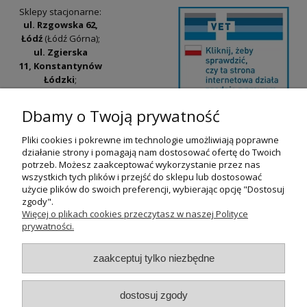
Sklepy stacjonarne:
ul. Rzgowska 62,
Łódź
(Łódź Górna);
ul. Zgierska
11, Konstantynów
Łódzki
;
ul. Tatrzańska
42/44, Łódź
(Łódź
Dbamy o Twoją prywatność
Widzew).
Pliki cookies i pokrewne im technologie umożliwiają poprawne
Godziny otwarcia:
działanie strony i pomagają nam dostosować ofertę do Twoich
pn-pt 9:00-17:00
potrzeb. Możesz zaakceptować wykorzystanie przez nas
wszystkich tych plików i przejść do sklepu lub dostosować
+48 530 230 483
użycie plików do swoich preferencji, wybierając opcję "Dostosuj
psokoty@psokoty.pl
zgody".
Więcej o plikach cookies przeczytasz w naszej Polityce
prywatności.
pokaż pełną wersję strony
zaakceptuj tylko niezbędne
Sklep internetowy Shoper.pl
dostosuj zgody