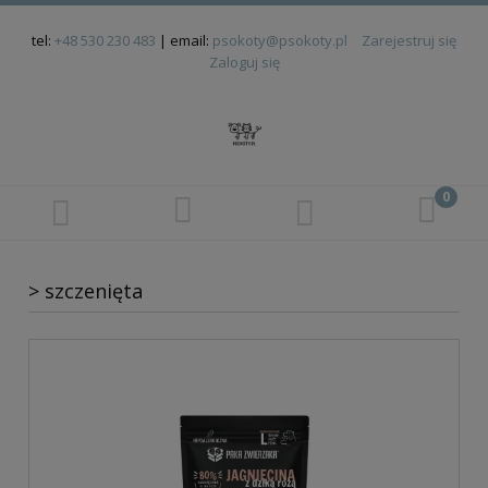
tel:
+48 530 230 483
| email:
psokoty@psokoty.pl
Zarejestruj się
Zaloguj się
> szczenięta