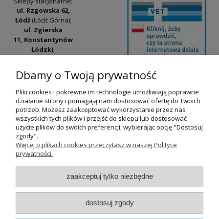
Sklepy stacjonarne:
ul. Rzgowska 62,
Łódź
(Łódź Górna);
ul. Zgierska
11, Konstantynów
Łódzki
;
ul. Tatrzańska
42/44, Łódź
(Łódź
Dbamy o Twoją prywatność
Widzew).
Pliki cookies i pokrewne im technologie umożliwiają poprawne
Godziny otwarcia:
działanie strony i pomagają nam dostosować ofertę do Twoich
pn-pt 9:00-17:00
potrzeb. Możesz zaakceptować wykorzystanie przez nas
wszystkich tych plików i przejść do sklepu lub dostosować
+48 530 230 483
użycie plików do swoich preferencji, wybierając opcję "Dostosuj
psokoty@psokoty.pl
zgody".
Więcej o plikach cookies przeczytasz w naszej Polityce
prywatności.
pokaż pełną wersję strony
zaakceptuj tylko niezbędne
Sklep internetowy Shoper.pl
dostosuj zgody