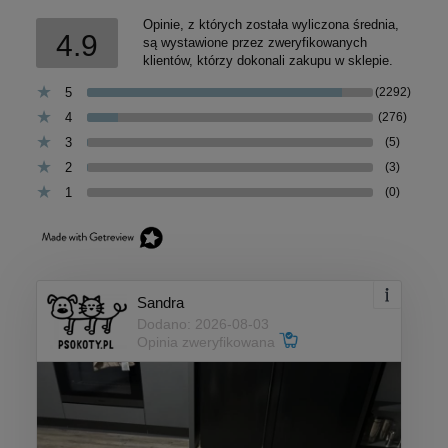
Opinie, z których została wyliczona średnia,
4.9
są wystawione przez zweryfikowanych
klientów, którzy dokonali zakupu w sklepie.
5
(2292)
4
(276)
3
(5)
2
(3)
1
(0)
Sandra
Dodano: 2026-08-03
Opinia zweryfikowana