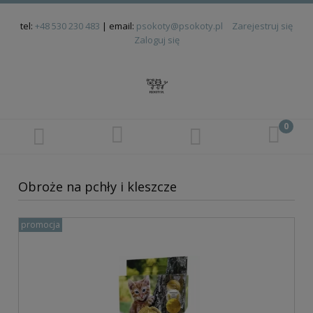
tel:
+48 530 230 483
| email:
psokoty@psokoty.pl
Zarejestruj się
Zaloguj się
Obroże na pchły i kleszcze
promocja