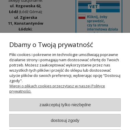
Sklepy stacjonarne:
ul. Rzgowska 62,
Łódź
(Łódź Górna);
ul. Zgierska
11, Konstantynów
Łódzki
;
ul. Tatrzańska
42/44, Łódź
(Łódź
Dbamy o Twoją prywatność
Widzew).
Pliki cookies i pokrewne im technologie umożliwiają poprawne
Godziny otwarcia:
działanie strony i pomagają nam dostosować ofertę do Twoich
pn-pt 9:00-17:00
potrzeb. Możesz zaakceptować wykorzystanie przez nas
wszystkich tych plików i przejść do sklepu lub dostosować
+48 530 230 483
użycie plików do swoich preferencji, wybierając opcję "Dostosuj
psokoty@psokoty.pl
zgody".
Więcej o plikach cookies przeczytasz w naszej Polityce
prywatności.
pokaż pełną wersję strony
zaakceptuj tylko niezbędne
Sklep internetowy Shoper.pl
dostosuj zgody