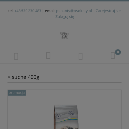
tel:
+48 530 230 483
| email:
psokoty@psokoty.pl
Zarejestruj się
Zaloguj się
> suche 400g
promocja