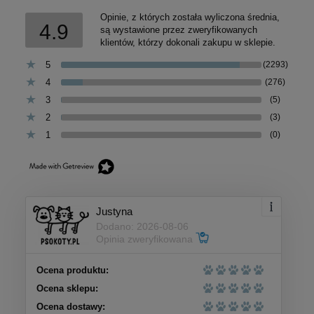
Opinie, z których została wyliczona średnia,
4.9
są wystawione przez zweryfikowanych
klientów, którzy dokonali zakupu w sklepie.
5
(2293)
4
(276)
3
(5)
2
(3)
1
(0)
Justyna
Dodano: 2026-08-06
Opinia zweryfikowana
Ocena produktu:
Ocena sklepu:
Ocena dostawy: