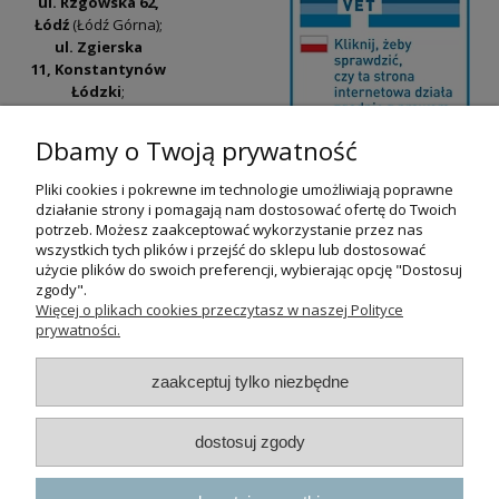
ul. Rzgowska 62,
Łódź
(Łódź Górna);
ul. Zgierska
11, Konstantynów
Łódzki
;
ul. Tatrzańska
42/44, Łódź
(Łódź
Dbamy o Twoją prywatność
Widzew).
Pliki cookies i pokrewne im technologie umożliwiają poprawne
Godziny otwarcia:
działanie strony i pomagają nam dostosować ofertę do Twoich
pn-pt 9:00-17:00
potrzeb. Możesz zaakceptować wykorzystanie przez nas
wszystkich tych plików i przejść do sklepu lub dostosować
+48 530 230 483
użycie plików do swoich preferencji, wybierając opcję "Dostosuj
psokoty@psokoty.pl
zgody".
Więcej o plikach cookies przeczytasz w naszej Polityce
prywatności.
pokaż pełną wersję strony
zaakceptuj tylko niezbędne
Sklep internetowy Shoper.pl
dostosuj zgody