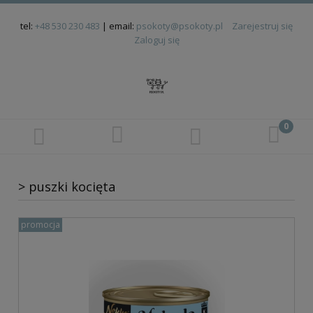
tel:
+48 530 230 483
| email:
psokoty@psokoty.pl
Zarejestruj się
Zaloguj się
> puszki kocięta
promocja