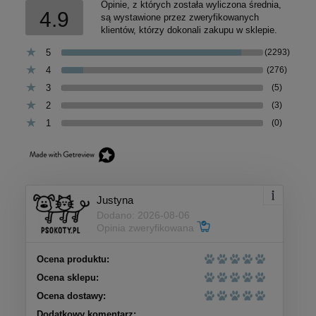
Opinie, z których została wyliczona średnia,
4.9
są wystawione przez zweryfikowanych
klientów, którzy dokonali zakupu w sklepie.
5
(2293)
4
(276)
3
(5)
2
(3)
1
(0)
Justyna
Dodano: 2026-08-06
Opinia zweryfikowana
Ocena produktu:
Ocena sklepu:
Ocena dostawy:
Dodatkowy komentarz: