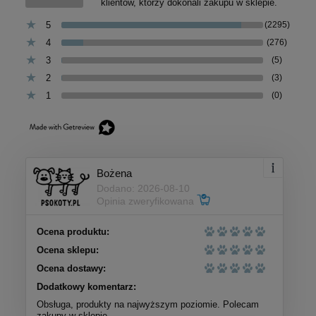
klientów, którzy dokonali zakupu w sklepie.
5
(2295)
4
(276)
3
(5)
2
(3)
1
(0)
Bożena
Dodano: 2026-08-10
Opinia zweryfikowana
Ocena produktu:
Ocena sklepu:
Ocena dostawy:
Dodatkowy komentarz:
Obsługa, produkty na najwyższym poziomie. Polecam
zakupy w sklepie.