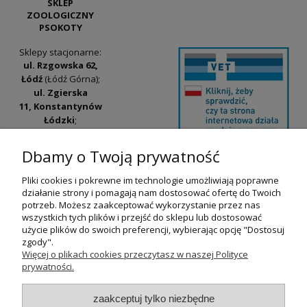
SKLEP
ZOOLOGICZNY
PSOKOTY
Sklepy stacjonarne:
ul. Rzgowska 62,
Łódź
(Łódź Górna);
ul. Zgierska
11, Konstantynów
Łódzki
;
ul. Tatrzańska
42/44, Łódź
(Łódź
Dbamy o Twoją prywatność
Widzew).
Pliki cookies i pokrewne im technologie umożliwiają poprawne
Godziny otwarcia:
działanie strony i pomagają nam dostosować ofertę do Twoich
pn-pt 9:00-17:00
potrzeb. Możesz zaakceptować wykorzystanie przez nas
wszystkich tych plików i przejść do sklepu lub dostosować
+48 530 230 483
użycie plików do swoich preferencji, wybierając opcję "Dostosuj
psokoty@psokoty.pl
zgody".
Więcej o plikach cookies przeczytasz w naszej Polityce
prywatności.
pokaż pełną wersję strony
zaakceptuj tylko niezbędne
Sklep internetowy Shoper.pl