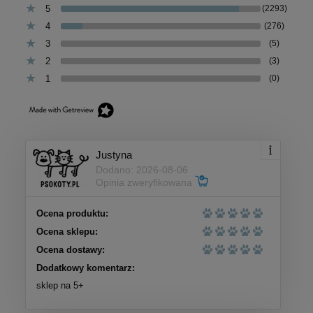
5
(2293)
4
(276)
3
(5)
2
(3)
1
(0)
Justyna
Dodano: 2026-08-06
Opinia zweryfikowana
Ocena produktu:
Ocena sklepu:
Ocena dostawy:
Dodatkowy komentarz:
sklep na 5+