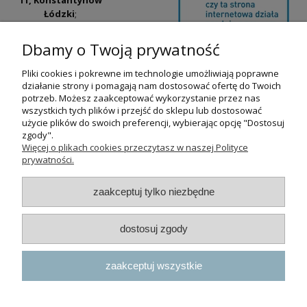
Łódzki
;
ul. Tatrzańska
42/44, Łódź
(Łódź
Dbamy o Twoją prywatność
Widzew).
Pliki cookies i pokrewne im technologie umożliwiają poprawne
Godziny otwarcia:
działanie strony i pomagają nam dostosować ofertę do Twoich
pn-pt 9:00-17:00
potrzeb. Możesz zaakceptować wykorzystanie przez nas
wszystkich tych plików i przejść do sklepu lub dostosować
+48 530 230 483
użycie plików do swoich preferencji, wybierając opcję "Dostosuj
psokoty@psokoty.pl
zgody".
Więcej o plikach cookies przeczytasz w naszej Polityce
prywatności.
pokaż pełną wersję strony
zaakceptuj tylko niezbędne
Sklep internetowy Shoper.pl
dostosuj zgody
zaakceptuj wszystkie