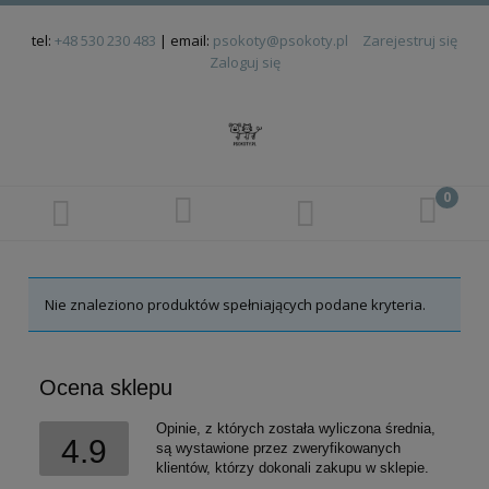
tel:
+48 530 230 483
| email:
psokoty@psokoty.pl
Zarejestruj się
Zaloguj się
Nie znaleziono produktów spełniających podane kryteria.
Ocena sklepu
Opinie, z których została wyliczona średnia,
4.9
są wystawione przez zweryfikowanych
klientów, którzy dokonali zakupu w sklepie.