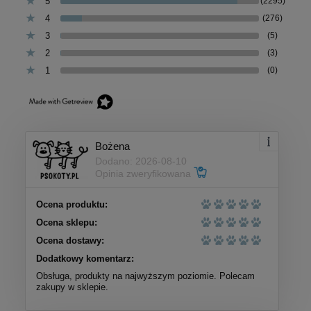
5
(2295)
4
(276)
3
(5)
2
(3)
1
(0)
Bożena
Dodano: 2026-08-10
Opinia zweryfikowana
Ocena produktu:
Ocena sklepu:
Ocena dostawy:
Dodatkowy komentarz:
Obsługa, produkty na najwyższym poziomie. Polecam
zakupy w sklepie.