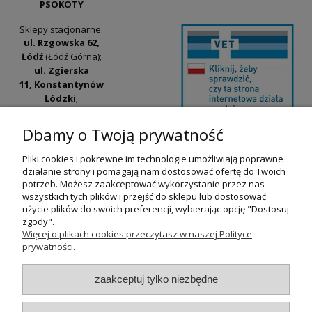
PSOKOTY
Sklepy stacjonarne:
ul. Rzgowska 62,
Łódź
(Łódź Górna);
ul. Zgierska
11, Konstantynów
Łódzki
;
ul. Tatrzańska
42/44, Łódź
(Łódź
Dbamy o Twoją prywatność
Widzew).
Pliki cookies i pokrewne im technologie umożliwiają poprawne
Godziny otwarcia:
działanie strony i pomagają nam dostosować ofertę do Twoich
pn-pt 9:00-17:00
potrzeb. Możesz zaakceptować wykorzystanie przez nas
wszystkich tych plików i przejść do sklepu lub dostosować
+48 530 230 483
użycie plików do swoich preferencji, wybierając opcję "Dostosuj
psokoty@psokoty.pl
zgody".
Więcej o plikach cookies przeczytasz w naszej Polityce
prywatności.
pokaż pełną wersję strony
zaakceptuj tylko niezbędne
Sklep internetowy Shoper.pl