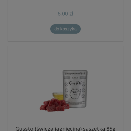
6,00 zł
do koszyka
Gussto (świeża jagnięcina) saszetka 85g