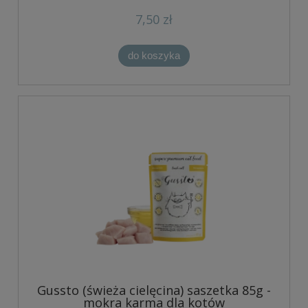
7,50 zł
do koszyka
Gussto (świeża cielęcina) saszetka 85g -
mokra karma dla kotów