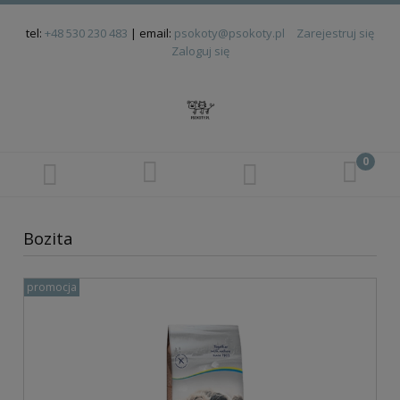
tel:
+48 530 230 483
| email:
psokoty@psokoty.pl
Zarejestruj się
Zaloguj się
Bozita
promocja