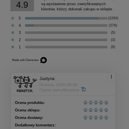
4.9
są wystawione przez zweryfikowanych
klientów, którzy dokonali zakupu w sklepie.
5
(2293)
4
(276)
3
(5)
2
(3)
1
(0)
Justyna
Dodano: 2026-08-06
Opinia zweryfikowana
Ocena produktu:
Ocena sklepu:
Ocena dostawy:
Dodatkowy komentarz: