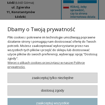
Łódź
(Łódź Górna);
ul. Zgierska
11, Konstantynów
Łódzki
;
ul. Tatrzańska
42/44, Łódź
(Łódź
Dbamy o Twoją prywatność
Widzew).
Pliki cookies i pokrewne im technologie umożliwiają poprawne
Godziny otwarcia:
działanie strony i pomagają nam dostosować ofertę do Twoich
pn-pt 9:00-17:00
potrzeb. Możesz zaakceptować wykorzystanie przez nas
wszystkich tych plików i przejść do sklepu lub dostosować
+48 530 230 483
użycie plików do swoich preferencji, wybierając opcję "Dostosuj
psokoty@psokoty.pl
zgody".
Więcej o plikach cookies przeczytasz w naszej Polityce
prywatności.
pokaż pełną wersję strony
zaakceptuj tylko niezbędne
Sklep internetowy Shoper.pl
dostosuj zgody
zaakceptuj wszystkie