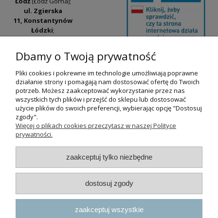
Łódź
(Łódź Górna);
ul. Zgierska
11, Konstantynów
Łódzki
;
ul. Tatrzańska
42/44, Łódź
(Łódź
Dbamy o Twoją prywatność
Widzew).
Pliki cookies i pokrewne im technologie umożliwiają poprawne
Godziny otwarcia:
działanie strony i pomagają nam dostosować ofertę do Twoich
pn-pt 9:00-17:00
potrzeb. Możesz zaakceptować wykorzystanie przez nas
wszystkich tych plików i przejść do sklepu lub dostosować
+48 530 230 483
użycie plików do swoich preferencji, wybierając opcję "Dostosuj
psokoty@psokoty.pl
zgody".
Więcej o plikach cookies przeczytasz w naszej Polityce
prywatności.
pokaż pełną wersję strony
zaakceptuj tylko niezbędne
Sklep internetowy Shoper.pl
dostosuj zgody
zaakceptuj wszystkie