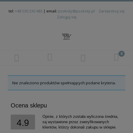
tel:
+48 530 230 483
| email:
psokoty@psokoty.pl
Zarejestruj się
Zaloguj się
Nie znaleziono produktów spełniających podane kryteria.
Ocena sklepu
Opinie, z których została wyliczona średnia,
4.9
są wystawione przez zweryfikowanych
klientów, którzy dokonali zakupu w sklepie.