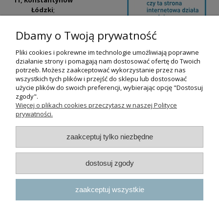
Łódzki
;
ul. Tatrzańska
42/44, Łódź
(Łódź
Dbamy o Twoją prywatność
Widzew).
Pliki cookies i pokrewne im technologie umożliwiają poprawne
Godziny otwarcia:
działanie strony i pomagają nam dostosować ofertę do Twoich
pn-pt 9:00-17:00
potrzeb. Możesz zaakceptować wykorzystanie przez nas
wszystkich tych plików i przejść do sklepu lub dostosować
+48 530 230 483
użycie plików do swoich preferencji, wybierając opcję "Dostosuj
psokoty@psokoty.pl
zgody".
Więcej o plikach cookies przeczytasz w naszej Polityce
prywatności.
pokaż pełną wersję strony
zaakceptuj tylko niezbędne
Sklep internetowy Shoper.pl
dostosuj zgody
zaakceptuj wszystkie