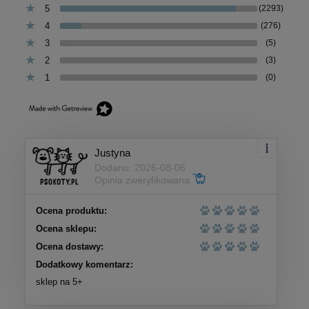
5
(2293)
4
(276)
3
(5)
2
(3)
1
(0)
Justyna
Dodano: 2026-08-06
Opinia zweryfikowana
Ocena produktu:
Ocena sklepu:
Ocena dostawy:
Dodatkowy komentarz:
sklep na 5+